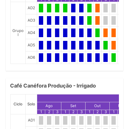
AD2
AD3
Grupo
AD4
I
AD5
AD6
Café Canéfora Produção - Irrigado
Ciclo
Solo
Ago
Set
Out
Nov
1
2
3
1
2
3
1
2
3
1
2
AD1