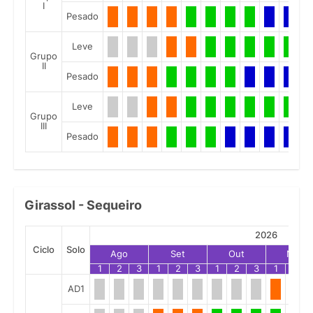
I
Pesado
Leve
Grupo
II
Pesado
Leve
Grupo
III
Pesado
Girassol - Sequeiro
2026
Ciclo
Solo
Ago
Set
Out
Nov
1
2
3
1
2
3
1
2
3
1
2
AD1