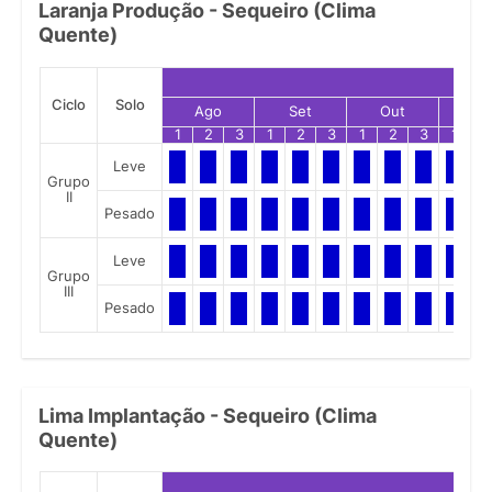
Laranja Produção - Sequeiro (Clima
Quente)
Ciclo
Solo
Ago
Set
Out
No
1
2
3
1
2
3
1
2
3
1
2
Leve
Grupo
II
Pesado
Leve
Grupo
III
Pesado
Lima Implantação - Sequeiro (Clima
Quente)