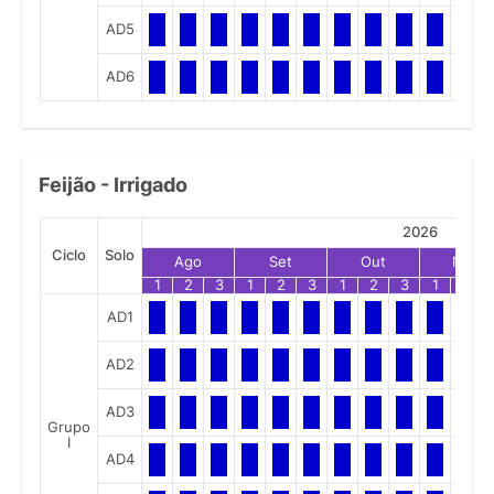
AD5
AD6
Feijão - Irrigado
2026
Ciclo
Solo
Ago
Set
Out
Nov
1
2
3
1
2
3
1
2
3
1
2
AD1
AD2
AD3
Grupo
I
AD4