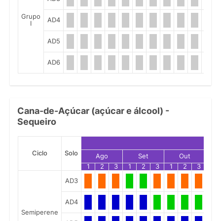
Grupo
AD4
I
AD5
AD6
Cana-de-Açúcar (açúcar e álcool) -
Sequeiro
Ciclo
Solo
Ago
Set
Out
1
2
3
1
2
3
1
2
3
1
AD3
AD4
Semiperene