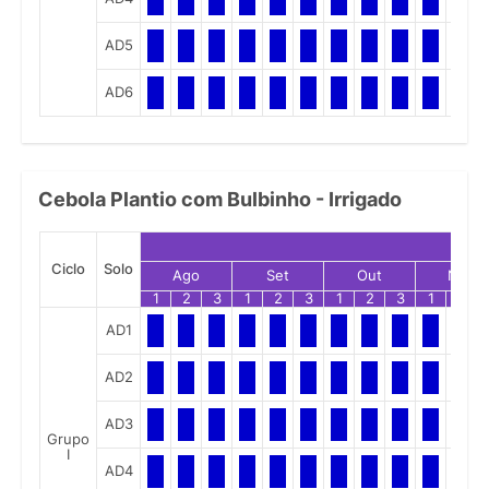
AD5
AD6
Cebola Plantio com Bulbinho - Irrigado
Ciclo
Solo
Ago
Set
Out
Nov
1
2
3
1
2
3
1
2
3
1
2
AD1
AD2
AD3
Grupo
I
AD4