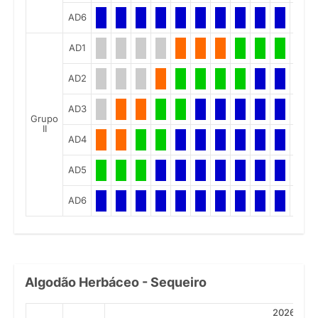
AD6
AD1
AD2
AD3
Grupo
II
AD4
AD5
AD6
Algodão Herbáceo - Sequeiro
2026