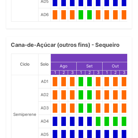
AD5
AD6
Cana-de-Açúcar (outros fins) - Sequeiro
Ciclo
Solo
Ago
Set
Out
1
2
3
1
2
3
1
2
3
1
AD1
AD2
AD3
Semiperene
AD4
AD5