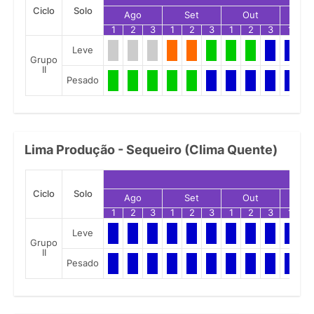
Ciclo
Solo
Ago
Set
Out
No
1
2
3
1
2
3
1
2
3
1
2
Leve
Grupo
II
Pesado
Lima Produção - Sequeiro (Clima Quente)
Ciclo
Solo
Ago
Set
Out
No
1
2
3
1
2
3
1
2
3
1
2
Leve
Grupo
II
Pesado