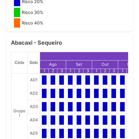
Risco 20%
Risco 30%
Risco 40%
Abacaxi - Sequeiro
Ciclo
Solo
Ago
Set
Out
Nov
1
2
3
1
2
3
1
2
3
1
2
AD1
AD2
AD3
Grupo
I
AD4
AD5