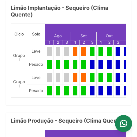
Limão Implantação - Sequeiro (Clima
Quente)
Ciclo
Solo
Ago
Set
Out
No
1
2
3
1
2
3
1
2
3
1
2
Leve
Grupo
I
Pesado
Leve
Grupo
II
Pesado
Limão Produção - Sequeiro (Clima Quente)