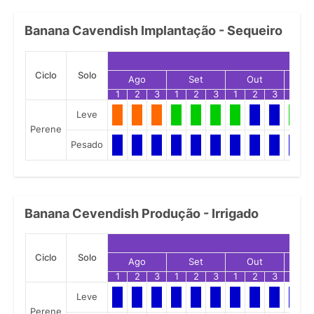
Banana Cavendish Implantação - Sequeiro
Ciclo
Solo
Ago
Set
Out
N
1
2
3
1
2
3
1
2
3
1
Leve
Perene
Pesado
Banana Cevendish Produção - Irrigado
Ciclo
Solo
Ago
Set
Out
N
1
2
3
1
2
3
1
2
3
1
Leve
Perene