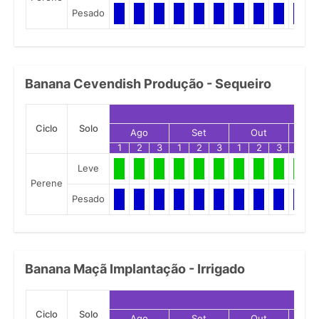
Pesado
Banana Cevendish Produção - Sequeiro
Ciclo
Solo
Ago
Set
Out
N
1
2
3
1
2
3
1
2
3
1
Leve
Perene
Pesado
Banana Maçã Implantação - Irrigado
Ciclo
Solo
Ago
Set
Out
N