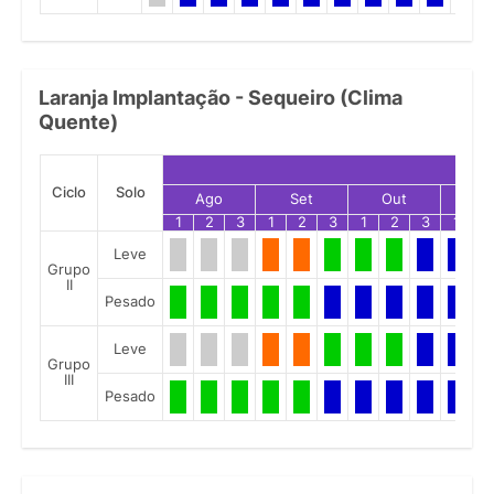
Laranja Implantação - Sequeiro (Clima
Quente)
Ciclo
Solo
Ago
Set
Out
No
1
2
3
1
2
3
1
2
3
1
2
Leve
Grupo
II
Pesado
Leve
Grupo
III
Pesado