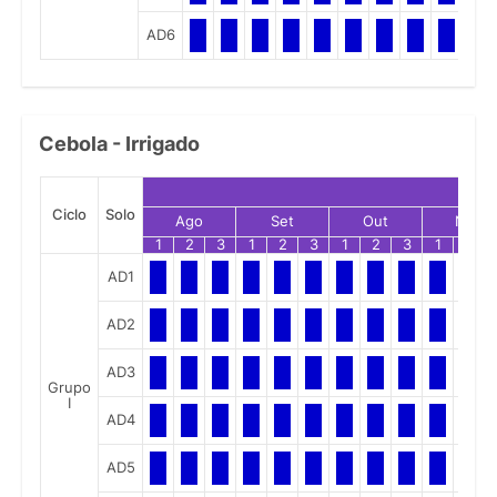
AD6
Cebola - Irrigado
Ciclo
Solo
Ago
Set
Out
Nov
1
2
3
1
2
3
1
2
3
1
2
AD1
AD2
AD3
Grupo
I
AD4
AD5