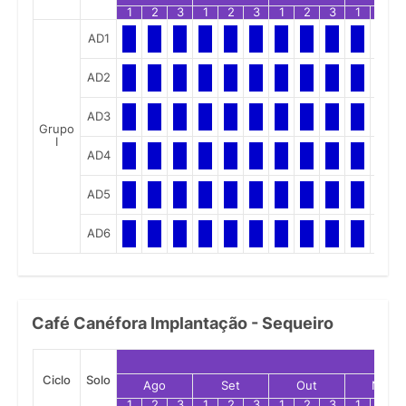
1
2
3
1
2
3
1
2
3
1
2
AD1
AD2
AD3
Grupo
I
AD4
AD5
AD6
Café Canéfora Implantação - Sequeiro
Ciclo
Solo
Ago
Set
Out
Nov
1
2
3
1
2
3
1
2
3
1
2