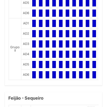
AD5
AD6
AD1
AD2
AD3
Grupo
II
AD4
AD5
AD6
Feijão - Sequeiro