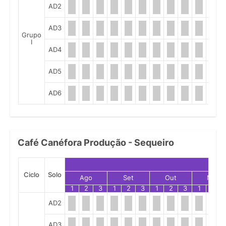
AD2
AD3
Grupo
I
AD4
AD5
AD6
Café Canéfora Produção - Sequeiro
Ciclo
Solo
Ago
Set
Out
Nov
1
2
3
1
2
3
1
2
3
1
2
AD2
AD3