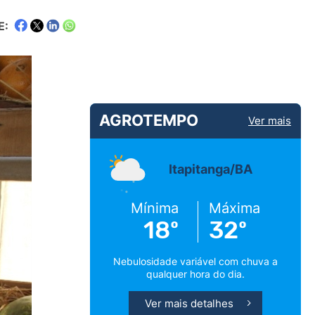
E:
AGROTEMPO
Ver mais
Itapitanga/BA
Mínima
Máxima
18º
32º
Nebulosidade variável com chuva a
qualquer hora do dia.
Ver mais detalhes