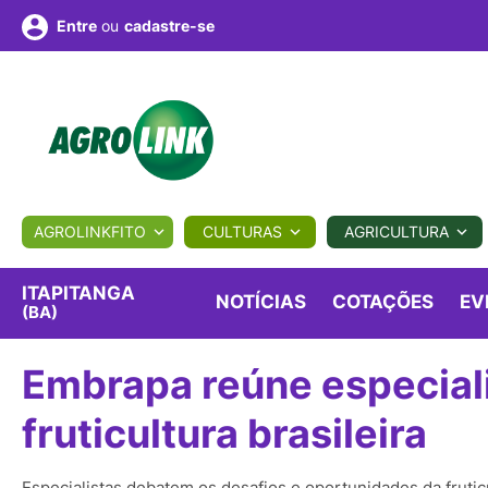
ou
cadastre-se
Entre
ULTURA
AGROLINKFITO
CULTURAS
AGRICULTURA
BIOLÓGICOS
COTAÇÕES
NOTÍCIAS
AGROTE
ITAPITANGA
NOTÍCIAS
COTAÇÕES
EV
(BA)
Fotos
os
Conversor
Colunistas
Eventos
e
Embrapa reúne especiali
Vídeos
fruticultura brasileira
Especialistas debatem os desafios e oportunidades da fruticu