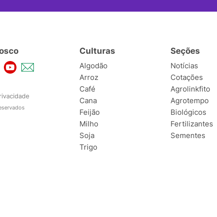
osco
Culturas
Seções
Algodão
Notícias
Arroz
Cotações
Café
Agrolinkfito
rivacidade
Cana
Agrotempo
reservados
Feijão
Biológicos
Milho
Fertilizantes
Soja
Sementes
Trigo