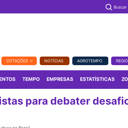
Buscar
PECUÁR
COTAÇÕES
NOTÍCIAS
AGROTEMPO
REGI
MPO
REGIONAL
COMERCIAL
AGROVIAGENS
ENTOS
TEMPO
EMPRESAS
ESTATÍSTICAS
Z
stas para debater desafi
ltura no Brasil