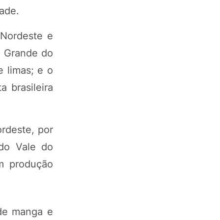
ade.
 Nordeste e
o Grande do
 limas; e o
 brasileira
rdeste, por
do Vale do
em produção
 de manga e