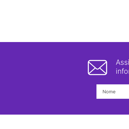
Ass
inf