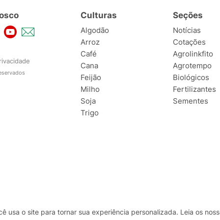
osco
Culturas
Seções
Algodão
Notícias
Arroz
Cotações
Café
Agrolinkfito
rivacidade
Cana
Agrotempo
reservados
Feijão
Biológicos
Milho
Fertilizantes
Soja
Sementes
Trigo
usa o site para tornar sua experiência personalizada. Leia os no