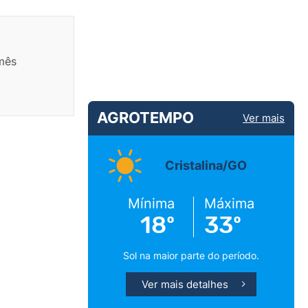
 mês
AGROTEMPO
Ver mais
Cristalina/GO
Mínima
Máxima
18º
33º
Sol na maior parte do período.
Ver mais detalhes