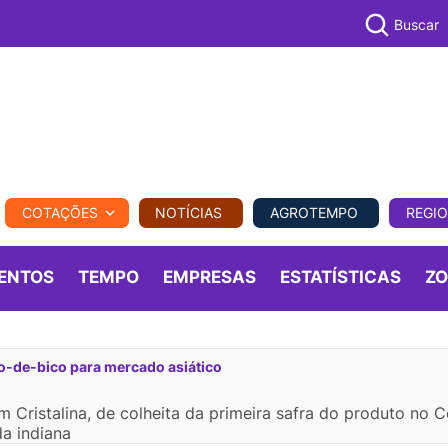
Buscar
PECUÁR
COTAÇÕES
NOTÍCIAS
AGROTEMPO
REGI
MPO
REGIONAL
COMERCIAL
AGROVIAGENS
ENTOS
TEMPO
EMPRESAS
ESTATÍSTICAS
Z
ão-de-bico para mercado asiático
m Cristalina, de colheita da primeira safra do produto no 
a indiana