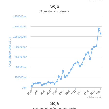
Soja
Quantidade produzida
1750000ton
1500000ton
1250000ton
Quantidade produzida
1000000ton
750000ton
500000ton
250000ton
0ton
2024
2021
2018
2015
2011
2008
2005
2002
1999
1996
1993
1990
Highcharts.com
Soja
Rendimento médio da produção