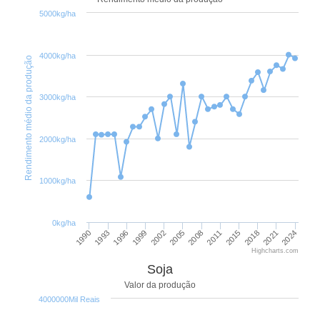
5000kg/ha
4000kg/ha
Rendimento médio da produção
3000kg/ha
2000kg/ha
1000kg/ha
0kg/ha
2018
2002
2021
2005
2024
1990
2008
1993
2011
1996
2015
1999
Highcharts.com
Soja
Valor da produção
4000000Mil Reais