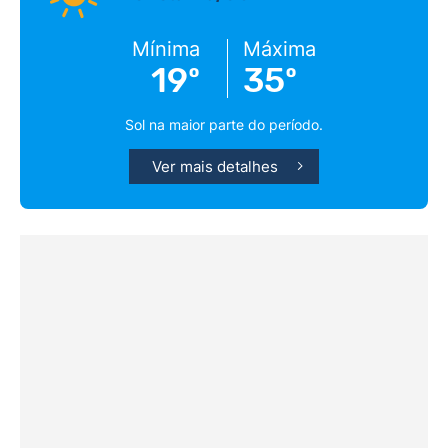
Mínima
Máxima
19º
35º
Sol na maior parte do período.
Ver mais detalhes