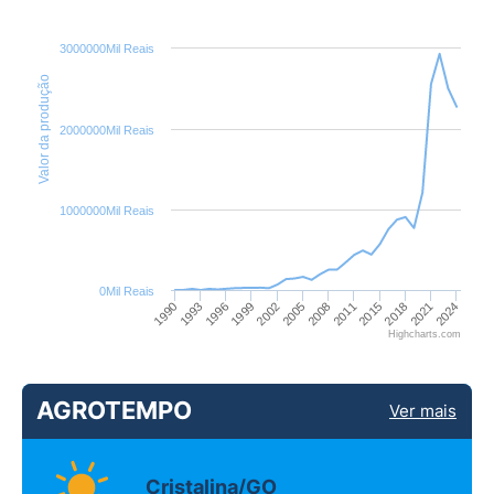
3000000Mil Reais
Valor da produção
2000000Mil Reais
1000000Mil Reais
0Mil Reais
2018
2002
2021
2005
2024
1990
2008
1993
2011
1996
2015
1999
Highcharts.com
AGROTEMPO
Ver mais
Cristalina/GO