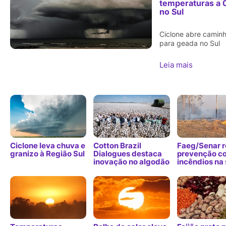
temperaturas a 
no Sul
Ciclone abre camin
para geada no Sul
Leia mais
Ciclone leva chuva e
Cotton Brazil
Faeg/Senar r
granizo à Região Sul
Dialogues destaca
prevenção co
inovação no algodão
incêndios na