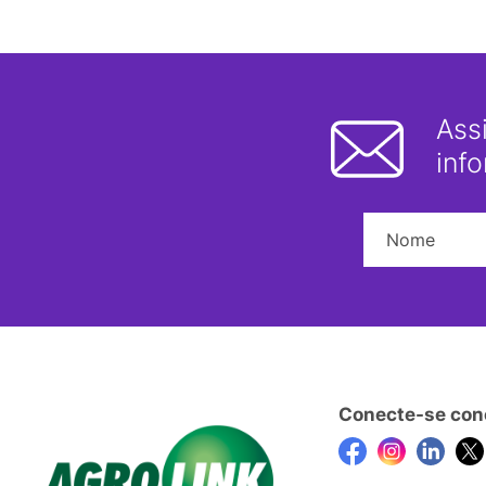
Ass
inf
Conecte-se con