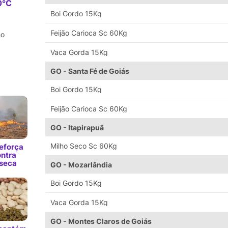
0°C
Boi Gordo 15Kg
Feijão Carioca Sc 60Kg
ho
Vaca Gorda 15Kg
GO - Santa Fé de Goiás
Boi Gordo 15Kg
Feijão Carioca Sc 60Kg
GO - Itapirapuã
Milho Seco Sc 60Kg
eforça
ntra
 seca
GO - Mozarlândia
Boi Gordo 15Kg
Vaca Gorda 15Kg
GO - Montes Claros de Goiás