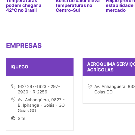
Temperaturas
Bolha de calor eleva
Feijão preto
podem chegar a
temperaturas no
estabilidade
42°C no Brasil
Centro-Sul
mercado
EMPRESAS
AEROQUIMA SERVIÇ
IQUEGO
AGRÍCOLAS
(62) 297-1623 - 297-
Av. Anhanguera, 83
2930 - R-2256
Goias GO
Av. Anhangüera, 9827 -
B. Ipiranga - Goiás - GO
Goias GO
Site