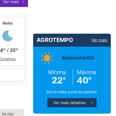
Ver mais
Noite
AGROTEMPO
Ver mais
8º / 35º
Matrinchã/GO
Detalhes
Mínima
Máxima
22º
40º
Sol na maior parte do período.
Ver mais detalhes
Ver mais