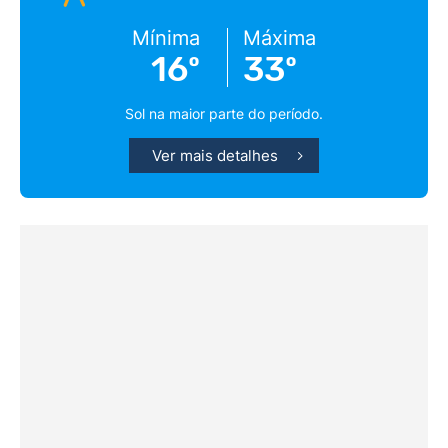
Mínima
Máxima
16º
33º
Sol na maior parte do período.
Ver mais detalhes