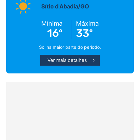
Sítio d'Abadia/GO
Mínima
Máxima
16º
33º
Sol na maior parte do período.
Ver mais detalhes