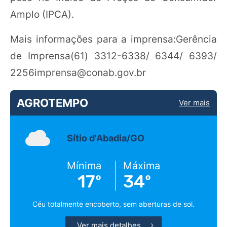
Amplo (IPCA).
Mais informações para a imprensa:Gerência
de Imprensa(61) 3312-6338/ 6344/ 6393/
2256imprensa@conab.gov.br
AGROTEMPO
Ver mais
Sítio d'Abadia/GO
Mínima
Máxima
17º
34º
Céu totalmente encoberto, sem aberturas de sol.
Ver mais detalhes