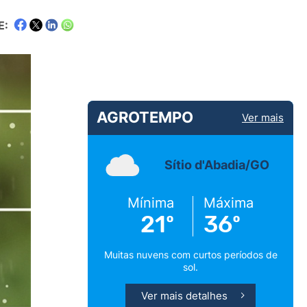
E:
AGROTEMPO
Ver mais
Sítio d'Abadia/GO
Mínima
Máxima
21º
36º
Muitas nuvens com curtos períodos de
sol.
Ver mais detalhes