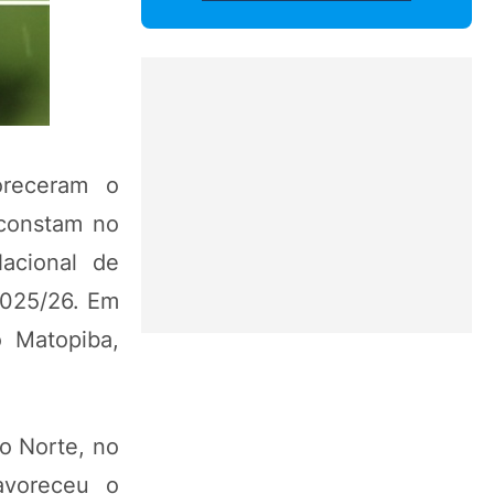
oreceram o
 constam no
acional de
2025/26. Em
o Matopiba,
o Norte, no
avoreceu o