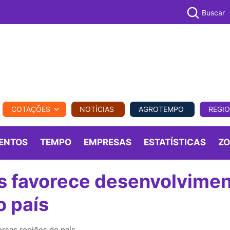
Buscar
PECUÁR
COTAÇÕES
NOTÍCIAS
AGROTEMPO
REGI
MPO
REGIONAL
COMERCIAL
AGROVIAGENS
ENTOS
TEMPO
EMPRESAS
ESTATÍSTICAS
Z
s favorece desenvolvime
o país
ersas regiões do país