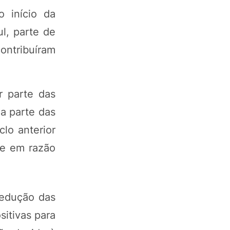
o início da
l, parte de
ontribuíram
r parte das
a parte das
lo anterior
ce em razão
redução das
itivas para