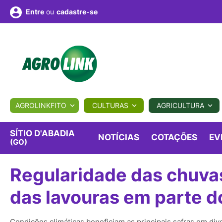
ou
cadastre-se
Entre
ULTURA
AGROLINKFITO
CULTURAS
AGRICULTURA
BIOLÓGICOS
COTAÇÕES
NOTÍCIAS
AGROTE
SÍTIO D'ABADIA
NOTÍCIAS
COTAÇÕES
EV
(GO)
Fotos
os
Conversor
Colunistas
Eventos
e
Regularidade das chuva
Vídeos
das lavouras em parte d
Condições climáticas beneficiam as principais safras em div