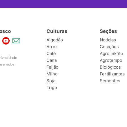
osco
Culturas
Seções
Algodão
Notícias
Arroz
Cotações
Café
Agrolinkfito
rivacidade
Cana
Agrotempo
reservados
Feijão
Biológicos
Milho
Fertilizantes
Soja
Sementes
Trigo