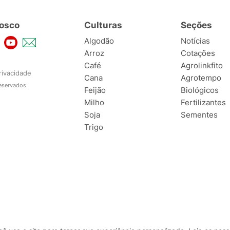
osco
Culturas
Seções
Algodão
Notícias
Arroz
Cotações
Café
Agrolinkfito
rivacidade
Cana
Agrotempo
reservados
Feijão
Biológicos
Milho
Fertilizantes
Soja
Sementes
Trigo