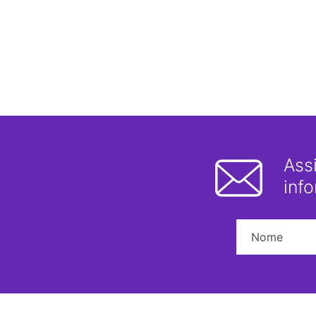
Ass
inf