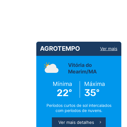
AGROTEMPO
Ver mais
Vitória do
Mearim/MA
Mínima
Máxima
22º
35º
Períodos curtos de sol intercalados
com períodos de nuvens.
Ver mais detalhes