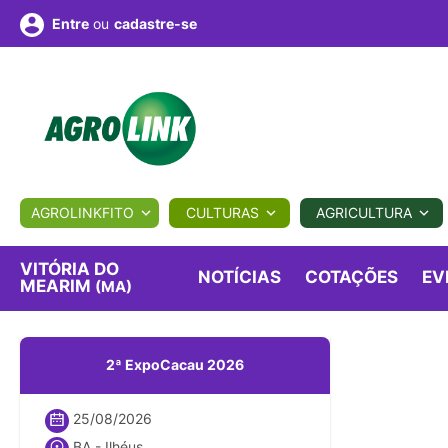
ou
cadastre-se
Entre
ULTURA
AGROLINKFITO
CULTURAS
AGRICULTURA
BIOLÓGICOS
COTAÇÕES
NOTÍCIAS
AGROTE
VITÓRIA DO
NOTÍCIAS
COTAÇÕES
EV
MEARIM
(MA)
Fotos
os
Conversor
Colunistas
Eventos
e
Vídeos
2ª ExpoCacau 2026
25/08/2026
BA - Ilhéus