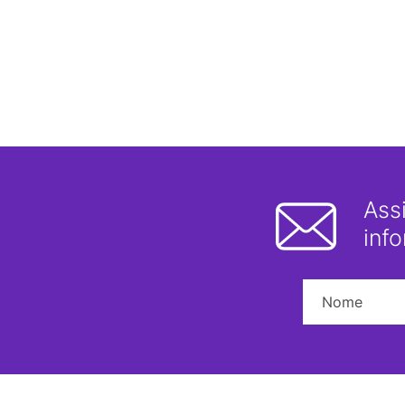
Ass
inf