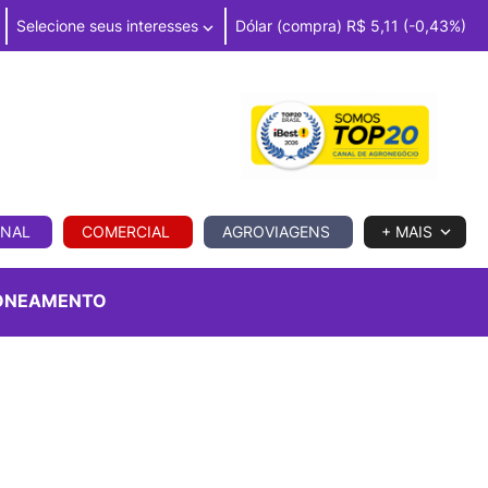
Selecione seus interesses
Dólar (compra) R$ 5,11 (-0,43%)
IA
ONAL
COMERCIAL
AGROVIAGENS
+ MAIS
ONEAMENTO