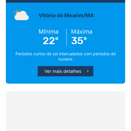
Vitória do Mearim/MA
Mínima
Máxima
22º
35º
Períodos curtos de sol intercalados com períodos de
nuvens.
Ver mais detalhes