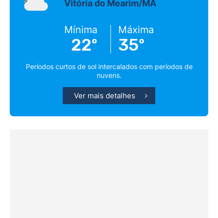
Vitória do Mearim/MA
Mínima
Máxima
22º
35º
Períodos curtos de sol intercalados com períodos de
nuvens.
Ver mais detalhes