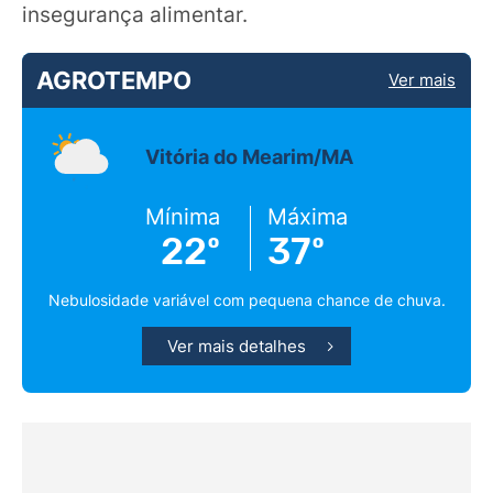
insegurança alimentar.
AGROTEMPO
Ver mais
Vitória do Mearim/MA
Mínima
Máxima
22º
37º
Nebulosidade variável com pequena chance de chuva.
Ver mais detalhes