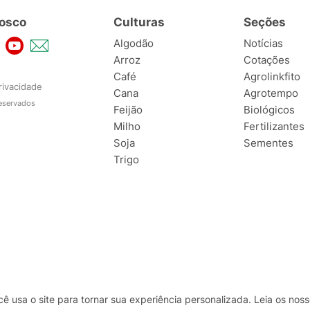
osco
Culturas
Seções
Algodão
Notícias
Arroz
Cotações
Café
Agrolinkfito
rivacidade
Cana
Agrotempo
reservados
Feijão
Biológicos
Milho
Fertilizantes
Soja
Sementes
Trigo
usa o site para tornar sua experiência personalizada. Leia os no