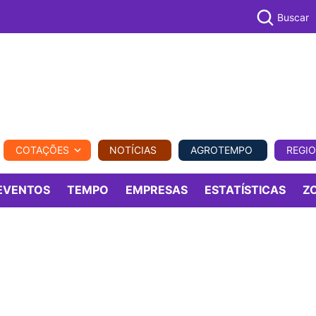
Buscar
PECUÁR
COTAÇÕES
NOTÍCIAS
AGROTEMPO
REGI
MPO
REGIONAL
COMERCIAL
AGROVIAGENS
EVENTOS
TEMPO
EMPRESAS
ESTATÍSTICAS
Z