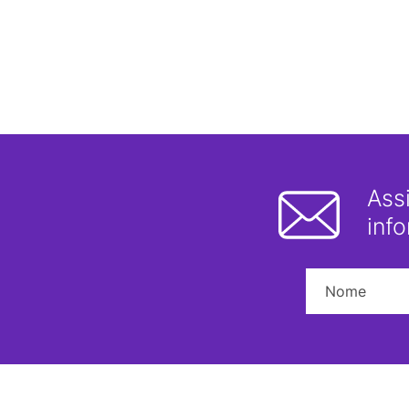
Ass
inf