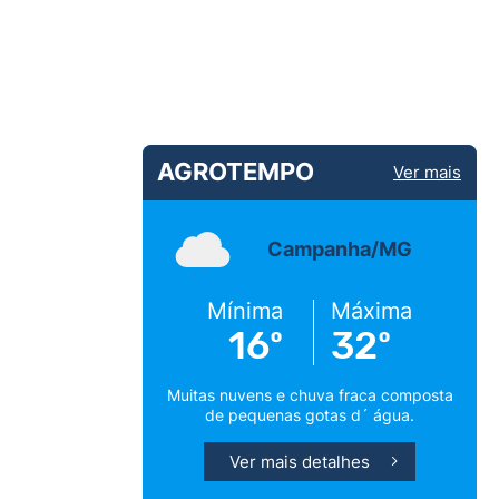
AGROTEMPO
Ver mais
Campanha/MG
Mínima
Máxima
16º
32º
Muitas nuvens e chuva fraca composta
de pequenas gotas d´ água.
Ver mais detalhes