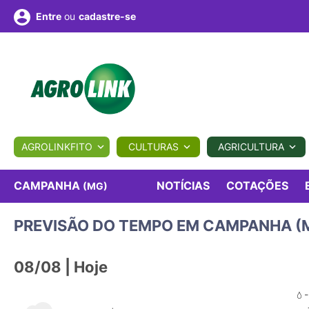
ou
cadastre-se
Entre
ULTURA
AGROLINKFITO
CULTURAS
AGRICULTURA
BIOLÓGICOS
COTAÇÕES
NOTÍCIAS
AGROTE
NOTÍCIAS
COTAÇÕES
CAMPANHA
(MG)
PREVISÃO DO TEMPO EM CAMPANHA (
Fotos
os
Conversor
Colunistas
Eventos
e
Vídeos
08/08 | Hoje
-