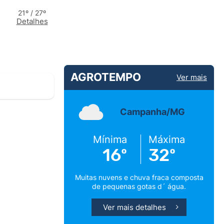
21º / 27º
Detalhes
AGROTEMPO
Ver mais
Campanha/MG
Mínima
Máxima
16º
32º
Muitas nuvens e chuva fraca composta
de pequenas gotas d´ água.
Ver mais detalhes