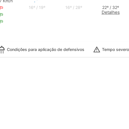
7 Km/h
16º / 19º
16º / 28º
22º / 32º
Detalhes
Condições para aplicação de defensivos
Tempo severo