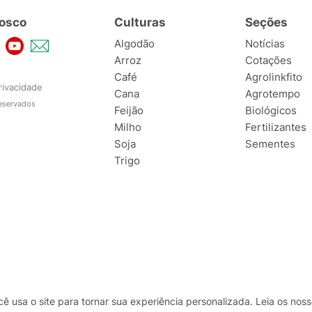
osco
Culturas
Seções
Algodão
Notícias
Arroz
Cotações
Café
Agrolinkfito
rivacidade
Cana
Agrotempo
reservados
Feijão
Biológicos
Milho
Fertilizantes
Soja
Sementes
Trigo
usa o site para tornar sua experiência personalizada. Leia os no