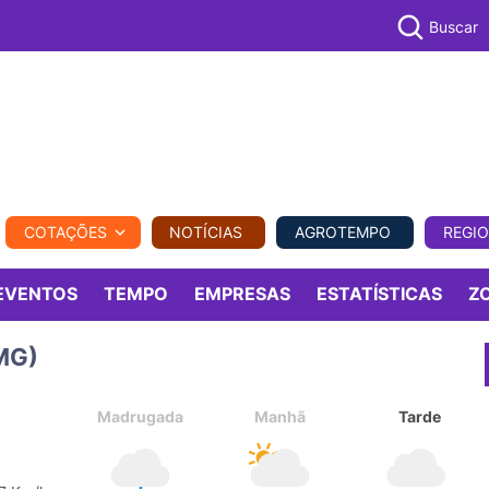
Buscar
PECUÁR
COTAÇÕES
NOTÍCIAS
AGROTEMPO
REGI
MPO
REGIONAL
COMERCIAL
AGROVIAGENS
EVENTOS
TEMPO
EMPRESAS
ESTATÍSTICAS
Z
MG)
Madrugada
Manhã
Tarde