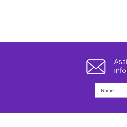
Ass
inf