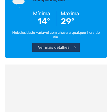
Mínima
Máxima
14º
29º
Nebulosidade variável com chuva a qualquer hora do
dia.
Ver mais detalhes