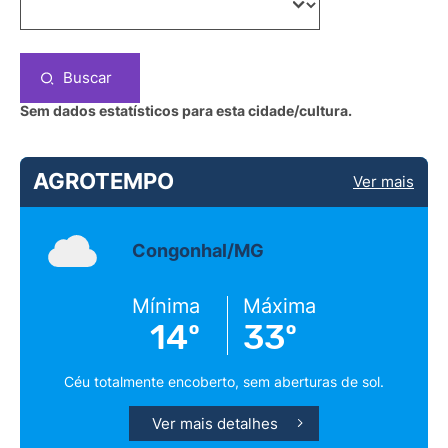
Buscar
Sem dados estatísticos para esta cidade/cultura.
AGROTEMPO
Ver mais
Congonhal/MG
Mínima
Máxima
14º
33º
Céu totalmente encoberto, sem aberturas de sol.
Ver mais detalhes