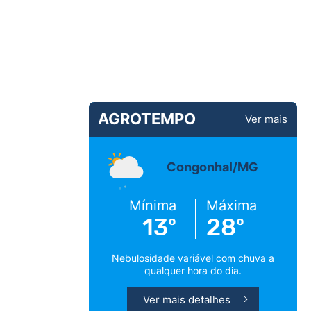
AGROTEMPO
Ver mais
Congonhal/MG
Mínima
Máxima
13º
28º
Nebulosidade variável com chuva a
qualquer hora do dia.
Ver mais detalhes