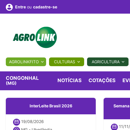
ou
cadastre-se
Entre
ULTURA
AGROLINKFITO
CULTURAS
AGRICULTURA
BIOLÓGICOS
COTAÇÕES
NOTÍCIAS
AGROTE
CONGONHAL
NOTÍCIAS
COTAÇÕES
EV
(MG)
Fotos
os
Conversor
Colunistas
Eventos
e
Vídeos
InterLeite Brasil 2026
Semana I
19/08/2026
11/11
MG - Uberlândia