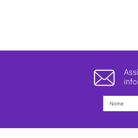
Ass
inf