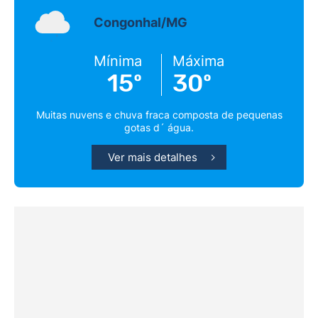
Congonhal/MG
Mínima
Máxima
15º
30º
Muitas nuvens e chuva fraca composta de pequenas
gotas d´ água.
Ver mais detalhes