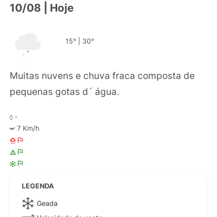
10/08 | Hoje
15°
|
30°
Muitas nuvens e chuva fraca composta de
pequenas gotas d´ água.
-
7 Km/h
LEGENDA
Geada