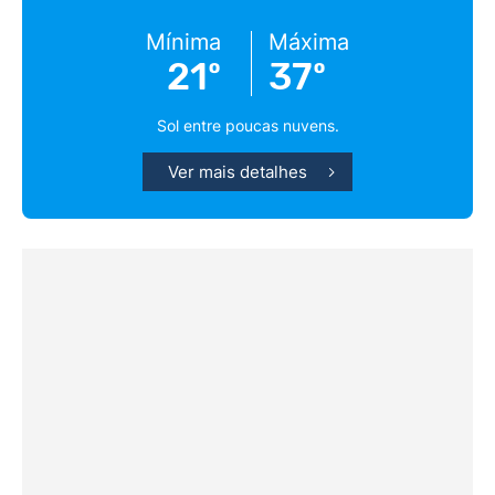
Mínima
Máxima
21º
37º
Sol entre poucas nuvens.
Ver mais detalhes