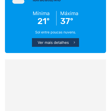
Mínima
Máxima
21º
37º
Sol entre poucas nuvens.
Ver mais detalhes