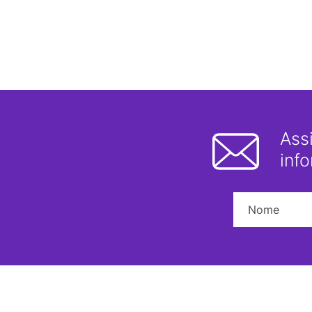
Ass
inf