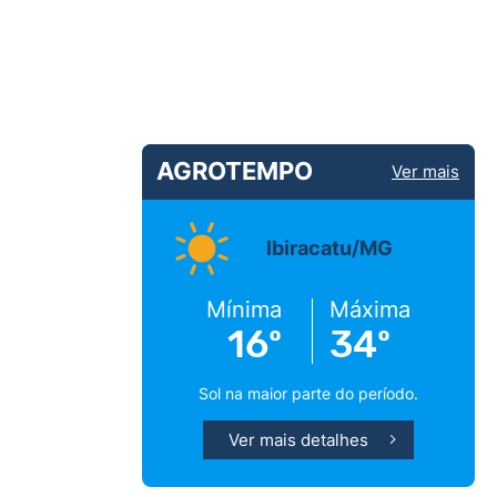
AGROTEMPO
Ver mais
Ibiracatu/MG
Mínima
Máxima
16º
34º
Sol na maior parte do período.
Ver mais detalhes