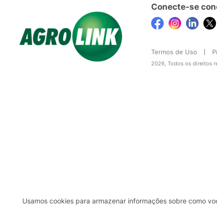
Conecte-se con
Termos de Uso
P
2026, Todos os direitos 
Usamos cookies para armazenar informações sobre como você 
2b98f7e1-9590-46d7-af32-2c8a921a53c7