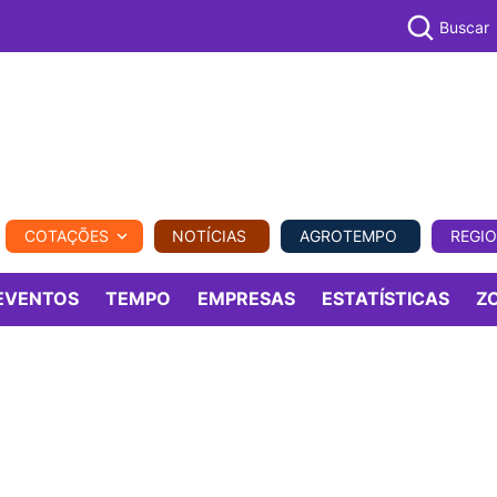
Buscar
PECUÁR
COTAÇÕES
NOTÍCIAS
AGROTEMPO
REGI
MPO
REGIONAL
COMERCIAL
AGROVIAGENS
EVENTOS
TEMPO
EMPRESAS
ESTATÍSTICAS
Z