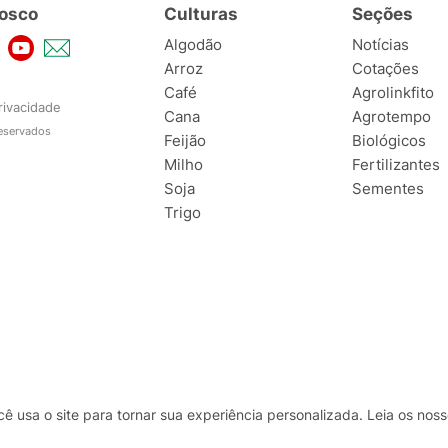
osco
Culturas
Seções
Algodão
Notícias
Arroz
Cotações
Café
Agrolinkfito
rivacidade
Cana
Agrotempo
reservados
Feijão
Biológicos
Milho
Fertilizantes
Soja
Sementes
Trigo
usa o site para tornar sua experiência personalizada. Leia os no