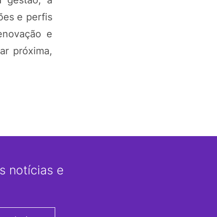
 gestão, a
ões e perfis
renovação e
ar próxima,
 notícias e