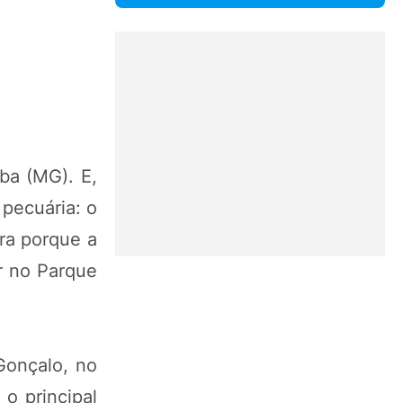
ba (MG). E,
 pecuária: o
ra porque a
r no Parque
Gonçalo, no
o principal