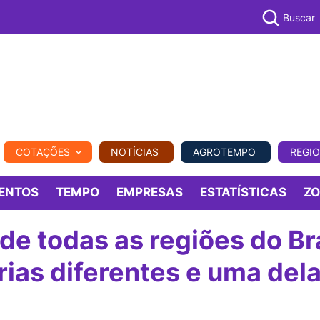
Buscar
PECUÁR
COTAÇÕES
NOTÍCIAS
AGROTEMPO
REGI
MPO
REGIONAL
COMERCIAL
AGROVIAGENS
ENTOS
TEMPO
EMPRESAS
ESTATÍSTICAS
Z
de todas as regiões do Bra
ias diferentes e uma dela