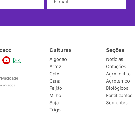
osco
Culturas
Seções
Algodão
Notícias
Arroz
Cotações
Café
Agrolinkfito
rivacidade
Cana
Agrotempo
reservados
Feijão
Biológicos
Milho
Fertilizantes
Soja
Sementes
Trigo