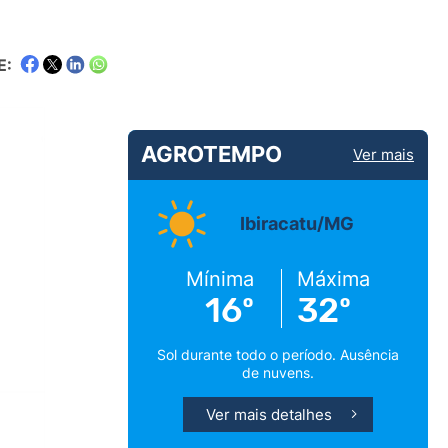
E:
AGROTEMPO
Ver mais
Ibiracatu/MG
Mínima
Máxima
16º
32º
Sol durante todo o período. Ausência
de nuvens.
Ver mais detalhes