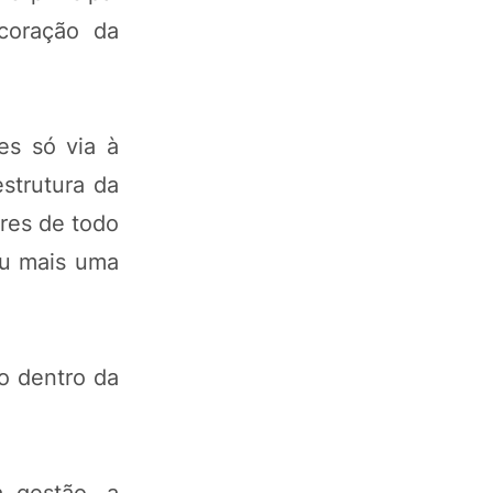
coração da
es só via à
estrutura da
ores de todo
ou mais uma
 dentro da