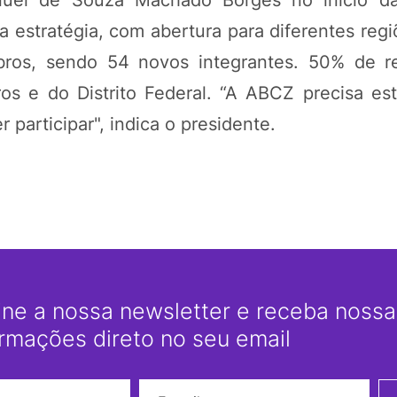
uel de Souza Machado Borges no início da
a estratégia, com abertura para diferentes regi
bros, sendo 54 novos integrantes. 50% de 
os e do Distrito Federal. “A ABCZ precisa est
participar", indica o presidente.
ine a nossa newsletter e receba nossas
ormações direto no seu email
Nome
E-mail