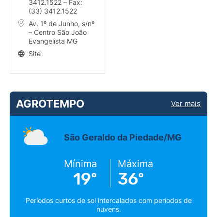
3412.1522 – Fax:
(33) 3412.1522
Av. 1º de Junho, s/nº
– Centro São João
Evangelista MG
Site
AGROTEMPO
Ver mais
São Geraldo da Piedade/MG
Mínima
Máxima
19º
36º
Períodos curtos de sol intercalados com períodos de
nuvens.