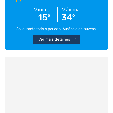
Mínima
Máxima
15º
34º
Sol durante todo o período. Ausência de nuvens.
Ver mais detalhes