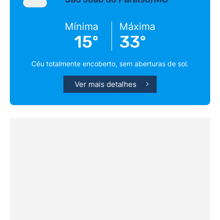
Mínima
Máxima
15º
33º
Céu totalmente encoberto, sem aberturas de sol.
Ver mais detalhes