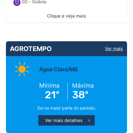
GO - Goiânia
Clique e veja mais
AGROTEMPO
Ver mais
Água Clara/MS
Mínima
Máxima
21º
38º
Sol na maior parte do período.
Ver mais detalhes