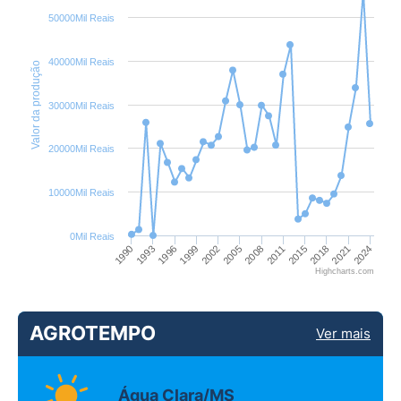
50000Mil Reais
40000Mil Reais
Valor da produção
30000Mil Reais
20000Mil Reais
10000Mil Reais
0Mil Reais
2024
2021
2018
2015
2011
2008
2005
2002
1999
1996
1993
1990
Highcharts.com
AGROTEMPO
Ver mais
Água Clara/MS