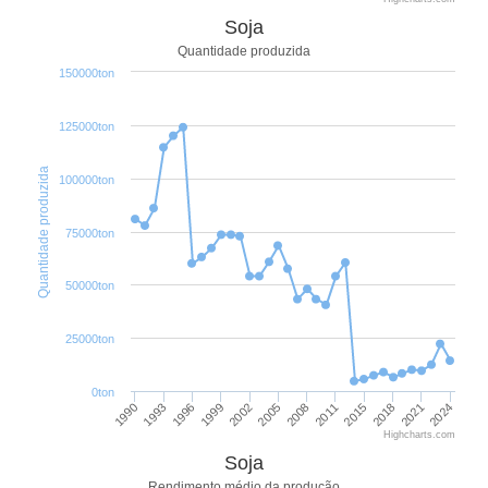
Soja
Quantidade produzida
150000ton
125000ton
Quantidade produzida
100000ton
75000ton
50000ton
25000ton
0ton
1996
2011
1993
2008
1990
2024
2005
2021
2002
2018
1999
2015
Highcharts.com
Soja
Rendimento médio da produção