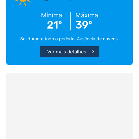
Mínima
Máxima
21º
39º
Sol durante todo o período. Ausência de nuvens.
Ver mais detalhes