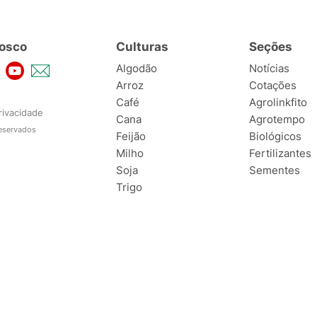
osco
Culturas
Seções
Algodão
Notícias
Arroz
Cotações
Café
Agrolinkfito
rivacidade
Cana
Agrotempo
reservados
Feijão
Biológicos
Milho
Fertilizantes
Soja
Sementes
Trigo