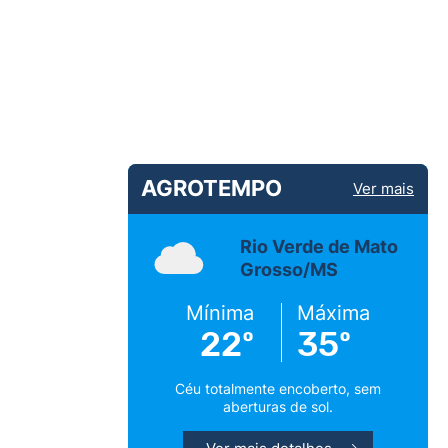
AGROTEMPO
Ver mais
Rio Verde de Mato
Grosso/MS
Mínima
Máxima
22º
35º
Céu totalmente encoberto, sem
aberturas de sol.