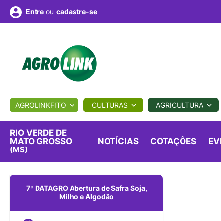
ou
cadastre-se
Entre
ULTURA
AGROLINKFITO
CULTURAS
AGRICULTURA
BIOLÓGICOS
COTAÇÕES
NOTÍCIAS
AGROTE
RIO VERDE DE
MATO GROSSO
NOTÍCIAS
COTAÇÕES
EV
(MS)
Fotos
os
Conversor
Colunistas
Eventos
e
Vídeos
7º DATAGRO Abertura de Safra Soja,
Milho e Algodão