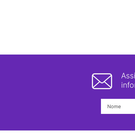
Ass
inf