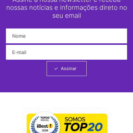
nossas notícias e informações direto no
seu email
Nome
E-mail
Assinar