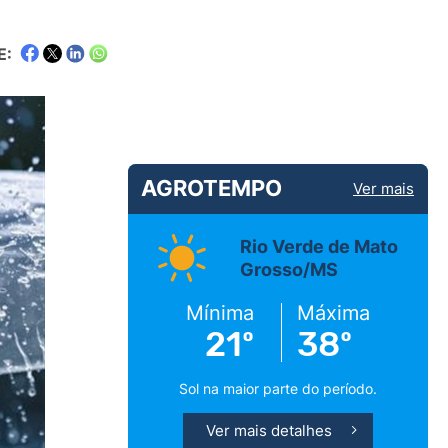
E:
AGROTEMPO
Ver mais
Rio Verde de Mato
Grosso/MS
Mínima
Máxima
21º
38º
Sol na maior parte do período.
Ver mais detalhes