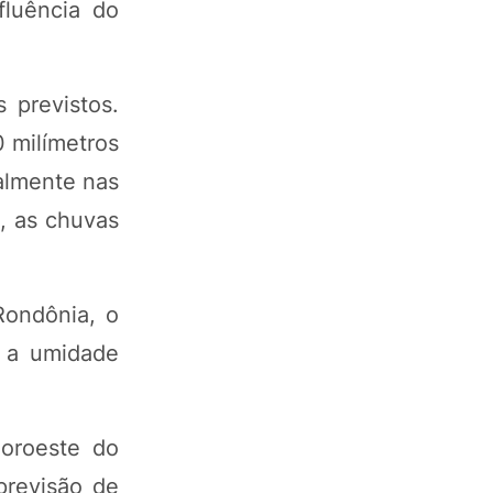
fluência do
 previstos.
 milímetros
almente nas
, as chuvas
Rondônia, o
 a umidade
noroeste do
previsão de