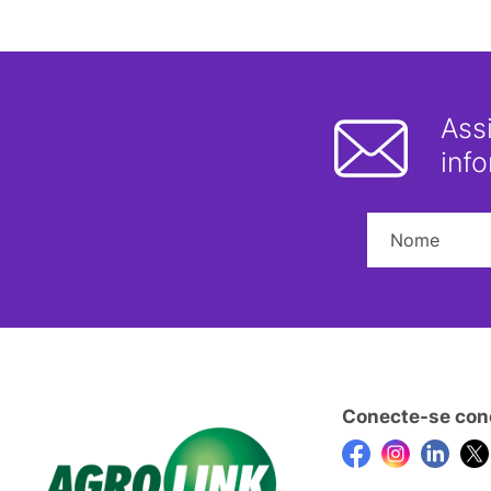
Ass
inf
Conecte-se con