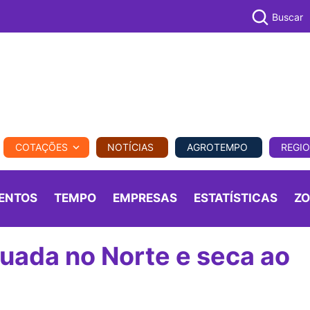
Buscar
PECUÁR
COTAÇÕES
NOTÍCIAS
AGROTEMPO
REGI
MPO
REGIONAL
COMERCIAL
AGROVIAGENS
ENTOS
TEMPO
EMPRESAS
ESTATÍSTICAS
Z
uada no Norte e seca ao