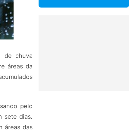
o de chuva
re áreas da
r acumulados
ssando pelo
 sete dias.
m áreas das