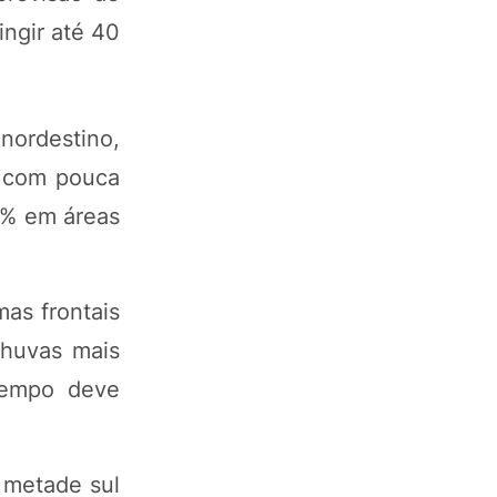
ingir até 40
nordestino,
, com pouca
0% em áreas
as frontais
chuvas mais
tempo deve
 metade sul