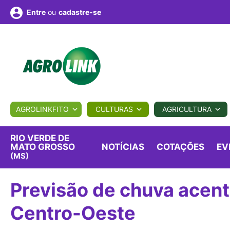
ou
cadastre-se
Entre
ULTURA
AGROLINKFITO
CULTURAS
AGRICULTURA
BIOLÓGICOS
COTAÇÕES
NOTÍCIAS
AGROTE
RIO VERDE DE
MATO GROSSO
NOTÍCIAS
COTAÇÕES
EV
(MS)
Fotos
os
Conversor
Colunistas
Eventos
e
Vídeos
Previsão de chuva acent
Centro-Oeste