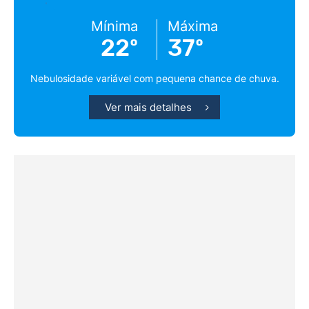
Mínima
Máxima
22º
37º
Nebulosidade variável com pequena chance de chuva.
Ver mais detalhes