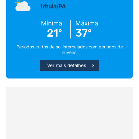
Irituia/PA
Mínima
Máxima
21º
37º
Períodos curtos de sol intercalados com períodos de
nuvens.
Ver mais detalhes