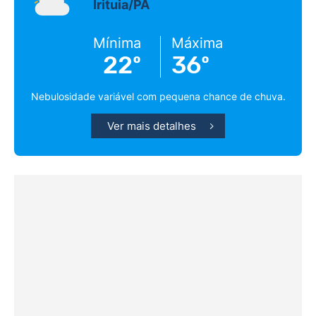
Irituia/PA
Mínima
Máxima
22º
36º
Nebulosidade variável com pequena chance de chuva.
Ver mais detalhes