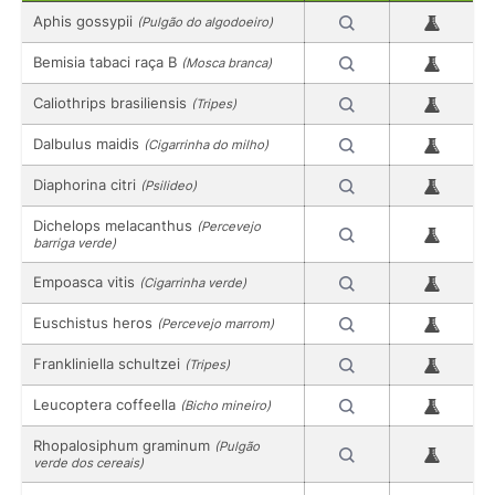
Aphis gossypii
(Pulgão do algodoeiro)
Bemisia tabaci raça B
(Mosca branca)
Caliothrips brasiliensis
(Tripes)
Dalbulus maidis
(Cigarrinha do milho)
Diaphorina citri
(Psilideo)
Dichelops melacanthus
(Percevejo
barriga verde)
Empoasca vitis
(Cigarrinha verde)
Euschistus heros
(Percevejo marrom)
Frankliniella schultzei
(Tripes)
Leucoptera coffeella
(Bicho mineiro)
Rhopalosiphum graminum
(Pulgão
verde dos cereais)