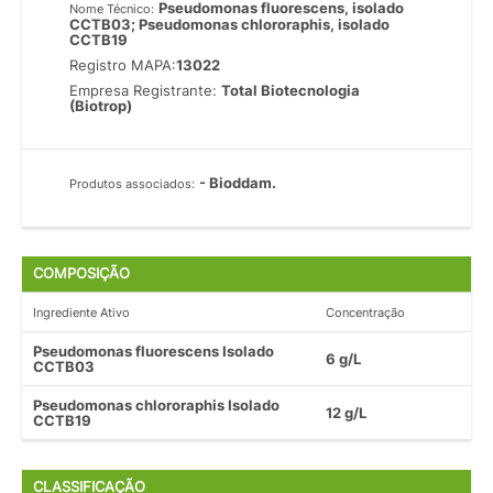
Pseudomonas fluorescens, isolado
Nome Técnico:
CCTB03; Pseudomonas chlororaphis, isolado
CCTB19
Registro MAPA:
13022
Empresa Registrante:
Total Biotecnologia
(Biotrop)
- Bioddam.
Produtos associados:
COMPOSIÇÃO
Ingrediente Ativo
Concentração
Pseudomonas fluorescens Isolado
6 g/L
CCTB03
Pseudomonas chlororaphis Isolado
12 g/L
CCTB19
CLASSIFICAÇÃO