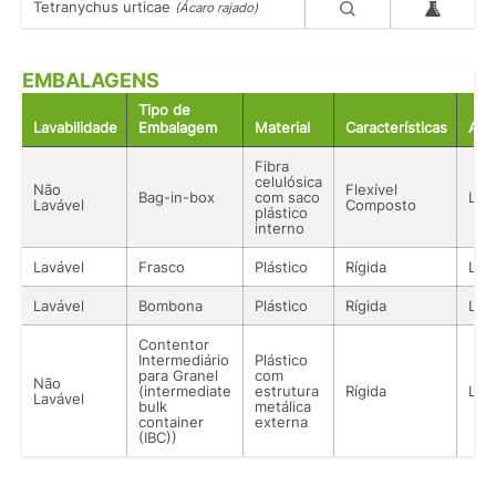
Tetranychus urticae
(Ácaro rajado)
EMBALAGENS
Tipo de
Lavabilidade
Embalagem
Material
Características
Aco
Fibra
celulósica
Não
Flexível
Bag-in-box
com saco
Líq
Lavável
Composto
plástico
interno
Lavável
Frasco
Plástico
Rígida
Líq
Lavável
Bombona
Plástico
Rígida
Líq
Contentor
Intermediário
Plástico
para Granel
com
Não
(intermediate
estrutura
Rígida
Líq
Lavável
bulk
metálica
container
externa
(IBC))