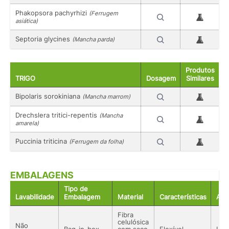
Phakopsora pachyrhizi
(Ferrugem
asiática)
Septoria glycines
(Mancha parda)
Produtos
TRIGO
Dosagem
Similares
Bipolaris sorokiniana
(Mancha marrom)
Drechslera tritici-repentis
(Mancha
amarela)
Puccinia triticina
(Ferrugem da folha)
EMBALAGENS
Tipo de
Lavabilidade
Embalagem
Material
Características
Aco
Fibra
celulósica
Não
Bag-in-box
com saco
Flexível
Líq