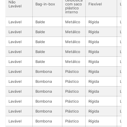
Não
Bag-in-box
com saco
Flexível
Líq
Lavável
plástico
interno
Lavável
Balde
Metálico
Rígida
Líq
Lavável
Balde
Metálico
Rígida
Líq
Lavável
Balde
Metálico
Rígida
Líq
Lavável
Balde
Metálico
Rígida
Líq
Lavável
Balde
Metálico
Rígida
Líq
Lavável
Bombona
Plástico
Rígida
Líq
Lavável
Bombona
Plástico
Rígida
Líq
Lavável
Bombona
Plástico
Rígida
Líq
Lavável
Bombona
Plástico
Rígida
Líq
Lavável
Bombona
Plástico
Rígida
Líq
Lavável
Bombona
Plástico
Rígida
Líq