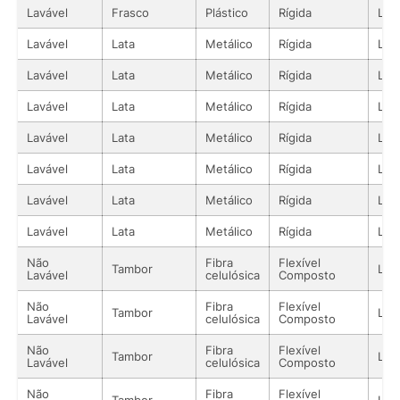
Lavável
Frasco
Plástico
Rígida
Líq
Lavável
Lata
Metálico
Rígida
Líq
Lavável
Lata
Metálico
Rígida
Líq
Lavável
Lata
Metálico
Rígida
Líq
Lavável
Lata
Metálico
Rígida
Líq
Lavável
Lata
Metálico
Rígida
Líq
Lavável
Lata
Metálico
Rígida
Líq
Lavável
Lata
Metálico
Rígida
Líq
Não
Fibra
Flexível
Tambor
Líq
Lavável
celulósica
Composto
Não
Fibra
Flexível
Tambor
Líq
Lavável
celulósica
Composto
Não
Fibra
Flexível
Tambor
Líq
Lavável
celulósica
Composto
Não
Fibra
Flexível
Tambor
Líq