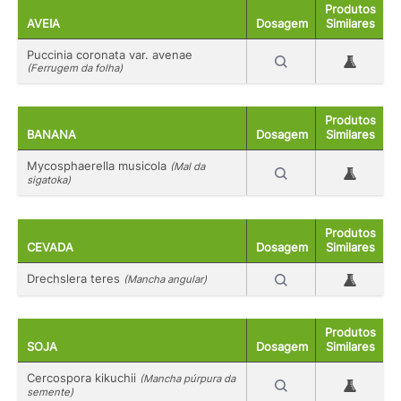
Produtos
AVEIA
Dosagem
Similares
Puccinia coronata var. avenae
(Ferrugem da folha)
Produtos
BANANA
Dosagem
Similares
Mycosphaerella musicola
(Mal da
sigatoka)
Produtos
CEVADA
Dosagem
Similares
Drechslera teres
(Mancha angular)
Produtos
SOJA
Dosagem
Similares
Cercospora kikuchii
(Mancha púrpura da
semente)