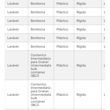
Lavável
Bombona
Plástico
Rígida
Líq
Lavável
Bombona
Plástico
Rígida
Líq
Lavável
Bombona
Plástico
Rígida
Líq
Lavável
Bombona
Plástico
Rígida
Líq
Lavável
Bombona
Plástico
Rígida
Líq
Lavável
Bombona
Plástico
Rígida
Líq
Contentor
Intermediário
para Granel
Lavável
(intermediate
Plástico
Rígida
Líq
bulk
container
(IBC))
Contentor
Intermediário
para Granel
Lavável
(intermediate
Plástico
Rígida
Líq
bulk
container
(IBC))