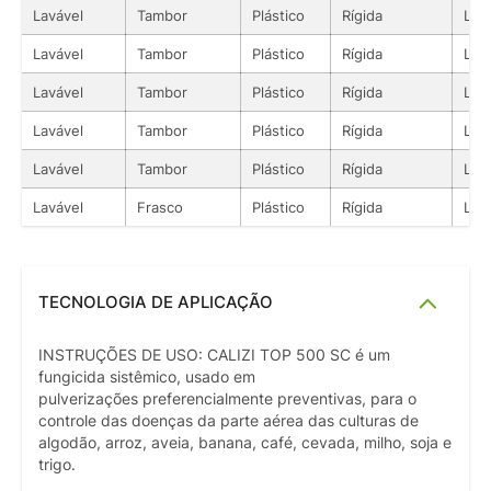
Lavável
Tambor
Plástico
Rígida
Líq
Lavável
Tambor
Plástico
Rígida
Líq
Lavável
Tambor
Plástico
Rígida
Líq
Lavável
Tambor
Plástico
Rígida
Líq
Lavável
Tambor
Plástico
Rígida
Líq
Lavável
Frasco
Plástico
Rígida
Líq
TECNOLOGIA DE APLICAÇÃO
INSTRUÇÕES DE USO: CALIZI TOP 500 SC é um
fungicida sistêmico, usado em
pulverizações preferencialmente preventivas, para o
controle das doenças da parte aérea das culturas de
algodão, arroz, aveia, banana, café, cevada, milho, soja e
trigo.