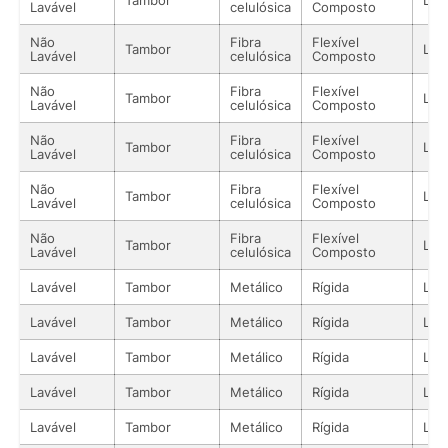
Lavável
celulósica
Composto
Não
Fibra
Flexível
Tambor
Líq
Lavável
celulósica
Composto
Não
Fibra
Flexível
Tambor
Líq
Lavável
celulósica
Composto
Não
Fibra
Flexível
Tambor
Líq
Lavável
celulósica
Composto
Não
Fibra
Flexível
Tambor
Líq
Lavável
celulósica
Composto
Não
Fibra
Flexível
Tambor
Líq
Lavável
celulósica
Composto
Lavável
Tambor
Metálico
Rígida
Líq
Lavável
Tambor
Metálico
Rígida
Líq
Lavável
Tambor
Metálico
Rígida
Líq
Lavável
Tambor
Metálico
Rígida
Líq
Lavável
Tambor
Metálico
Rígida
Líq