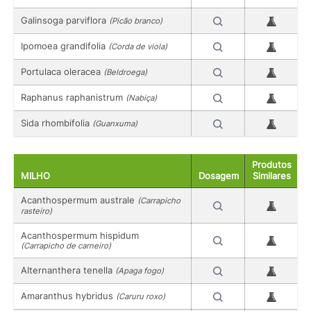
Galinsoga parviflora
(Picão branco)
Ipomoea grandifolia
(Corda de viola)
Portulaca oleracea
(Beldroega)
Raphanus raphanistrum
(Nabiça)
Sida rhombifolia
(Guanxuma)
Produtos
MILHO
Dosagem
Similares
Acanthospermum australe
(Carrapicho
rasteiro)
Acanthospermum hispidum
(Carrapicho de carneiro)
Alternanthera tenella
(Apaga fogo)
Amaranthus hybridus
(Caruru roxo)