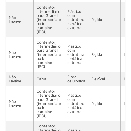
Contentor
Intermediário
Plástico
para Granel
com
Não
(intermediate
estrutura
Rígida
Líq
Lavável
bulk
metálica
container
externa
(IBC))
Contentor
Intermediário
Plástico
para Granel
com
Não
(intermediate
estrutura
Rígida
Líq
Lavável
bulk
metálica
container
externa
(IBC))
Não
Fibra
Caixa
Flexível
Líq
Lavável
celulósica
Contentor
Intermediário
Plástico
para Granel
com
Não
(intermediate
estrutura
Rígida
Líq
Lavável
bulk
metálica
container
externa
(IBC))
Contentor
Intermediário
Plástico