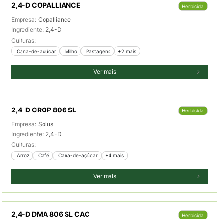
2,4-D COPALLIANCE
Herbicida
Empresa:
Copalliance
Ingrediente:
2,4-D
Culturas:
 Cana-de-açúcar
 Milho
 Pastagens
+2 mais
Ver mais
2,4-D CROP 806 SL
Herbicida
Empresa:
Solus
Ingrediente:
2,4-D
Culturas:
 Arroz
 Café
 Cana-de-açúcar
+4 mais
Ver mais
2,4-D DMA 806 SL CAC
Herbicida