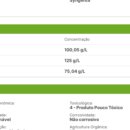
Syngenta
Concentração
100,05 g/L
125 g/L
75,04 g/L
onômica:
Toxicológica:
4 - Produto Pouco Tóxico
ade:
Corrosividade:
mável
Não corrosivo
ção:
Agricultura Orgânica: