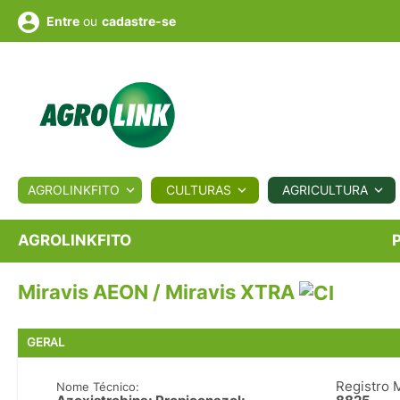
ou
cadastre-se
Entre
ULTURA
AGROLINKFITO
CULTURAS
AGRICULTURA
BIOLÓGICOS
COTAÇÕES
NOTÍCIAS
AGROTE
AGROLINKFITO
Miravis AEON / Miravis XTRA
Fotos
os
Conversor
Colunistas
Eventos
e
Vídeos
GERAL
Registro 
Nome Técnico: