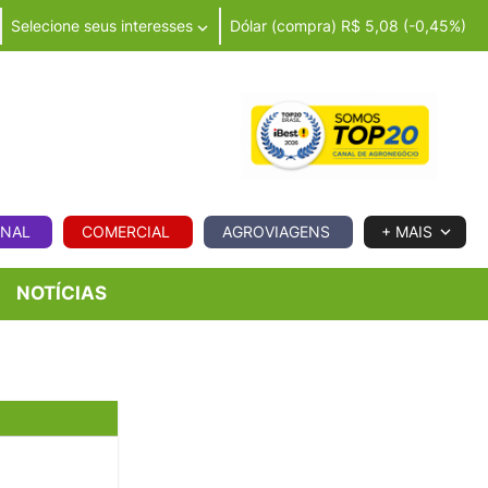
Selecione seus interesses
Dólar (compra) R$ 5,08 (-0,45%)
IA
ONAL
COMERCIAL
AGROVIAGENS
+ MAIS
NOTÍCIAS