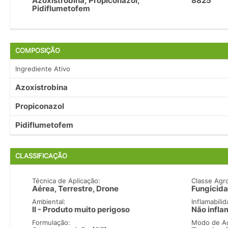
Azoxistrobina; Propiconazol;
8825
Pidiflumetofem
COMPOSIÇÃO
Ingrediente Ativo
Azoxistrobina
Propiconazol
Pidiflumetofem
CLASSIFICAÇÃO
Técnica de Aplicação:
Classe Agr
Aérea, Terrestre, Drone
Fungicida
Ambiental:
Inflamabilid
II - Produto muito perigoso
Não infla
Formulação:
Modo de A