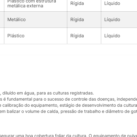
Plástico com estrutura
Rígida
Líquido
metálica externa
Metálico
Rígida
Líquido
Plástico
Rígida
Líquido
iluído em água, para as culturas registradas.
as é fundamental para o sucesso de controle das doenças, independ
o e calibração do equipamento, estágio de desenvolvimento da cultu
m balizar o volume de calda, pressão de trabalho e diâmetro de got
assegurar uma boa cobertura foliar da cultura. O equipamento de pulv