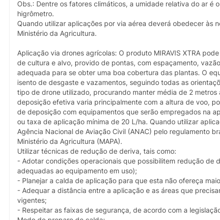
Obs.: Dentre os fatores climáticos, a umidade relativa do ar é
higrômetro.
Quando utilizar aplicações por via aérea deverá obedecer às 
Ministério da Agricultura.
Aplicação via drones agrícolas: O produto MIRAVIS XTRA pode 
de cultura e alvo, provido de pontas, com espaçamento, vazã
adequada para se obter uma boa cobertura das plantas. O equ
isento de desgaste e vazamentos, seguindo todas as orientaç
tipo de drone utilizado, procurando manter média de 2 metros 
deposição efetiva varia principalmente com a altura de voo, p
de deposição com equipamentos que serão empregados na apli
ou taxa de aplicação mínima de 20 L/ha. Quando utilizar aplic
Agência Nacional de Aviação Civil (ANAC) pelo regulamento bras
Ministério da Agricultura (MAPA).
Utilizar técnicas de redução de deriva, tais como:
- Adotar condições operacionais que possibilitem redução de 
adequadas ao equipamento em uso);
- Planejar a calda de aplicação para que esta não ofereça maior
- Adequar a distância entre a aplicação e as áreas que precisa
vigentes;
- Respeitar as faixas de segurança, de acordo com a legislaçã