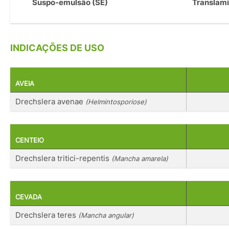
Suspo-emulsão (SE)
Translami
INDICAÇÕES DE USO
AVEIA
Drechslera avenae
(Helmintosporiose)
CENTEIO
Drechslera tritici-repentis
(Mancha amarela)
CEVADA
Drechslera teres
(Mancha angular)