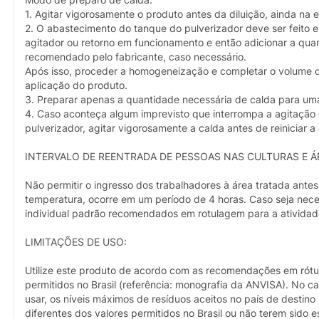
Modo de preparo de calda:
1. Agitar vigorosamente o produto antes da diluição, ainda na
2. O abastecimento do tanque do pulverizador deve ser feit
agitador ou retorno em funcionamento e então adicionar a qu
recomendado pelo fabricante, caso necessário.
Após isso, proceder a homogeneização e completar o volume d
aplicação do produto.
3. Preparar apenas a quantidade necessária de calda para uma
4. Caso aconteça algum imprevisto que interrompa a agitação 
pulverizador, agitar vigorosamente a calda antes de reiniciar a
INTERVALO DE REENTRADA DE PESSOAS NAS CULTURAS E Á
Não permitir o ingresso dos trabalhadores à área tratada ant
temperatura, ocorre em um período de 4 horas. Caso seja neces
individual padrão recomendados em rotulagem para a atividad
LIMITAÇÕES DE USO:
Utilize este produto de acordo com as recomendações em rótulo
permitidos no Brasil (referência: monografia da ANVISA). No ca
usar, os níveis máximos de resíduos aceitos no país de destin
diferentes dos valores permitidos no Brasil ou não terem sido 