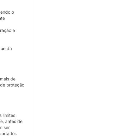
tendo o
nte
ração e
que do
rmais de
 de proteção
 limites
ue, antes de
m ser
portador.