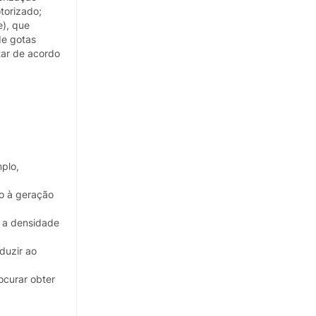
torizado;
e), que
de gotas
tar de acordo
mplo,
do à geração
e a densidade
duzir ao
ocurar obter