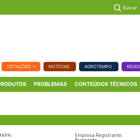
Buscar
PECUÁR
COTAÇÕES
NOTÍCIAS
AGROTEMPO
REGI
MPO
REGIONAL
COMERCIAL
AGROVIAGENS
PRODUTOS
PROBLEMAS
CONTEÚDOS TÉCNICOS
MAPA:
Empresa Registrante: