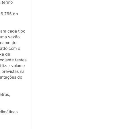
m termo
 86.765 do
ara cada tipo
 uma vazão
onamento,
cordo com o
ixa de
ediante testes
ilizar volume
 previstas na
ientações do
etros,
climáticas