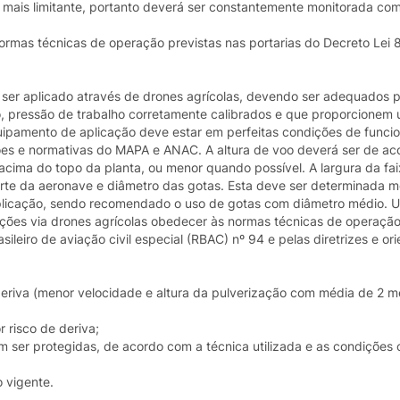
 o mais limitante, portanto deverá ser constantemente monitorada co
normas técnicas de operação previstas nas portarias do Decreto Lei
ser aplicado através de drones agrícolas, devendo ser adequados p
o, pressão de trabalho corretamente calibrados e que proporcionem
ipamento de aplicação deve estar em perfeitas condições de funci
ões e normativas do MAPA e ANAC. A altura de voo deverá ser de a
acima do topo da planta, ou menor quando possível. A largura da fa
orte da aeronave e diâmetro das gotas. Esta deve ser determinada m
cação, sendo recomendado o uso de gotas com diâmetro médio. Ut
ações via drones agrícolas obedecer às normas técnicas de operação
ileiro de aviação civil especial (RBAC) nº 94 e pelas diretrizes e or
deriva (menor velocidade e altura da pulverização com média de 2 m
 risco de deriva;
m ser protegidas, de acordo com a técnica utilizada e as condições 
o vigente.