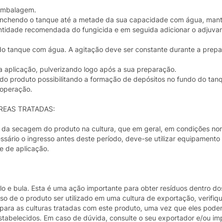
 embalagem.
o enchendo o tanque até a metade da sua capacidade com água, man
antidade recomendada do fungicida e em seguida adicionar o adjuva
o tanque com água. A agitação deve ser constante durante a prepa
 aplicação, pulverizando logo após a sua preparação.
do produto possibilitando a formação de depósitos no fundo do tan
 operação.
REAS TRATADAS:
es da secagem do produto na cultura, que em geral, em condições no
sário o ingresso antes deste período, deve-se utilizar equipamento
e de aplicação.
 e bula. Esta é uma ação importante para obter resíduos dentro dos
so de o produto ser utilizado em uma cultura de exportação, verifiq
o para as culturas tratadas com este produto, uma vez que eles pode
estabelecidos. Em caso de dúvida, consulte o seu exportador e/ou im