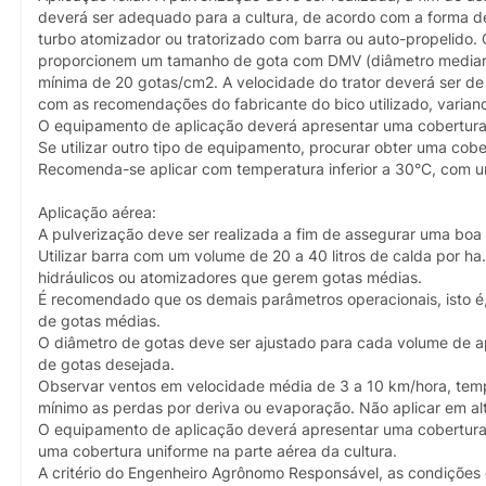
deverá ser adequado para a cultura, de acordo com a forma de 
turbo atomizador ou tratorizado com barra ou auto-propelido. O
proporcionem um tamanho de gota com DMV (diâmetro mediano
mínima de 20 gotas/cm2. A velocidade do trator deverá ser de
com as recomendações do fabricante do bico utilizado, varian
O equipamento de aplicação deverá apresentar uma cobertura 
Se utilizar outro tipo de equipamento, procurar obter uma cobe
Recomenda-se aplicar com temperatura inferior a 30°C, com u
Aplicação aérea:
A pulverização deve ser realizada a fim de assegurar uma boa c
Utilizar barra com um volume de 20 a 40 litros de calda por h
hidráulicos ou atomizadores que gerem gotas médias.
É recomendado que os demais parâmetros operacionais, isto é,
de gotas médias.
O diâmetro de gotas deve ser ajustado para cada volume de ap
de gotas desejada.
Observar ventos em velocidade média de 3 a 10 km/hora, temper
mínimo as perdas por deriva ou evaporação. Não aplicar em al
O equipamento de aplicação deverá apresentar uma cobertura un
uma cobertura uniforme na parte aérea da cultura.
A critério do Engenheiro Agrônomo Responsável, as condições d