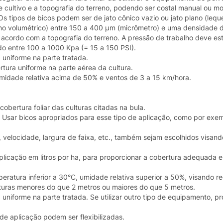
cultivo e a topografia do terreno, podendo ser costal manual ou mo
s tipos de bicos podem ser de jato cônico vazio ou jato plano (lequ
 volumétrico) entre 150 a 400 µm (micrômetro) e uma densidade 
 acordo com a topografia do terreno. A pressão de trabalho deve es
do entre 100 a 1000 Kpa (= 15 a 150 PSI).
uniforme na parte tratada.
rtura uniforme na parte aérea da cultura.
midade relativa acima de 50% e ventos de 3 a 15 km/hora.
obertura foliar das culturas citadas na bula.
a. Usar bicos apropriados para esse tipo de aplicação, como por exe
 velocidade, largura de faixa, etc., também sejam escolhidos visan
licação em litros por ha, para proporcionar a cobertura adequada 
atura inferior a 30°C, umidade relativa superior a 50%, visando re
turas menores do que 2 metros ou maiores do que 5 metros.
iforme na parte tratada. Se utilizar outro tipo de equipamento, pr
e aplicação podem ser flexibilizadas.