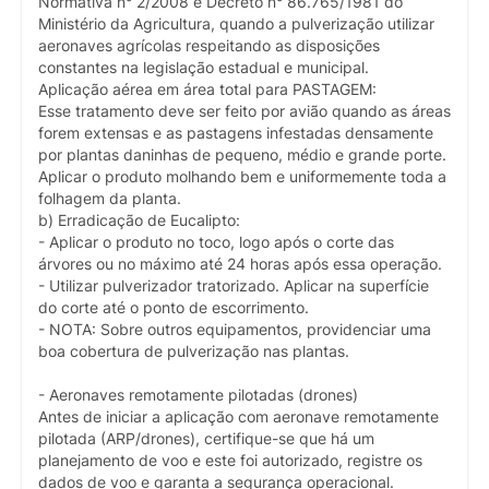
Normativa n° 2/2008 e Decreto n° 86.765/1981 do
Ministério da Agricultura, quando a pulverização utilizar
aeronaves agrícolas respeitando as disposições
constantes na legislação estadual e municipal.
Aplicação aérea em área total para PASTAGEM:
Esse tratamento deve ser feito por avião quando as áreas
forem extensas e as pastagens infestadas densamente
por plantas daninhas de pequeno, médio e grande porte.
Aplicar o produto molhando bem e uniformemente toda a
folhagem da planta.
b) Erradicação de Eucalipto:
- Aplicar o produto no toco, logo após o corte das
árvores ou no máximo até 24 horas após essa operação.
- Utilizar pulverizador tratorizado. Aplicar na superfície
do corte até o ponto de escorrimento.
- NOTA: Sobre outros equipamentos, providenciar uma
boa cobertura de pulverização nas plantas.
- Aeronaves remotamente pilotadas (drones)
Antes de iniciar a aplicação com aeronave remotamente
pilotada (ARP/drones), certifique-se que há um
planejamento de voo e este foi autorizado, registre os
dados de voo e garanta a segurança operacional.