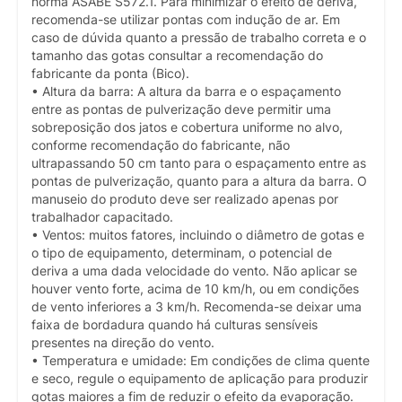
norma ASABE S572.1. Para minimizar o efeito de deriva,
recomenda-se utilizar pontas com indução de ar. Em
caso de dúvida quanto a pressão de trabalho correta e o
tamanho das gotas consultar a recomendação do
fabricante da ponta (Bico).
• Altura da barra: A altura da barra e o espaçamento
entre as pontas de pulverização deve permitir uma
sobreposição dos jatos e cobertura uniforme no alvo,
conforme recomendação do fabricante, não
ultrapassando 50 cm tanto para o espaçamento entre as
pontas de pulverização, quanto para a altura da barra. O
manuseio do produto deve ser realizado apenas por
trabalhador capacitado.
• Ventos: muitos fatores, incluindo o diâmetro de gotas e
o tipo de equipamento, determinam, o potencial de
deriva a uma dada velocidade do vento. Não aplicar se
houver vento forte, acima de 10 km/h, ou em condições
de vento inferiores a 3 km/h. Recomenda-se deixar uma
faixa de bordadura quando há culturas sensíveis
presentes na direção do vento.
• Temperatura e umidade: Em condições de clima quente
e seco, regule o equipamento de aplicação para produzir
gotas maiores a fim de reduzir o efeito da evaporação.