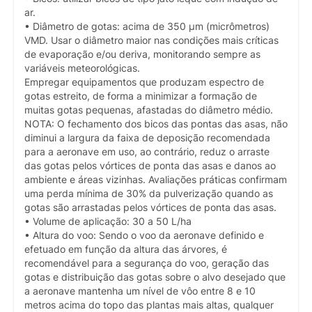
ar.
• Diâmetro de gotas: acima de 350 µm (micrômetros)
VMD. Usar o diâmetro maior nas condições mais críticas
de evaporação e/ou deriva, monitorando sempre as
variáveis meteorológicas.
Empregar equipamentos que produzam espectro de
gotas estreito, de forma a minimizar a formação de
muitas gotas pequenas, afastadas do diâmetro médio.
NOTA: O fechamento dos bicos das pontas das asas, não
diminui a largura da faixa de deposição recomendada
para a aeronave em uso, ao contrário, reduz o arraste
das gotas pelos vórtices de ponta das asas e danos ao
ambiente e áreas vizinhas. Avaliações práticas confirmam
uma perda mínima de 30% da pulverização quando as
gotas são arrastadas pelos vórtices de ponta das asas.
• Volume de aplicação: 30 a 50 L/ha
• Altura do voo: Sendo o voo da aeronave definido e
efetuado em função da altura das árvores, é
recomendável para a segurança do voo, geração das
gotas e distribuição das gotas sobre o alvo desejado que
a aeronave mantenha um nível de vôo entre 8 e 10
metros acima do topo das plantas mais altas, qualquer