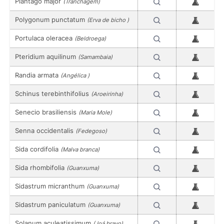
Plantago major
(Tranchagem)
Polygonum punctatum
(Erva de bicho )
Portulaca oleracea
(Beldroega)
Pteridium aquilinum
(Samambaia)
Randia armata
(Angélica )
Schinus terebinthifolius
(Aroeirinha)
Senecio brasiliensis
(Maria Mole)
Senna occidentalis
(Fedegoso)
Sida cordifolia
(Malva branca)
Sida rhombifolia
(Guanxuma)
Sidastrum micranthum
(Guanxuma)
Sidastrum paniculatum
(Guanxuma)
Solanum aculeatissimum
(Joá bravo)