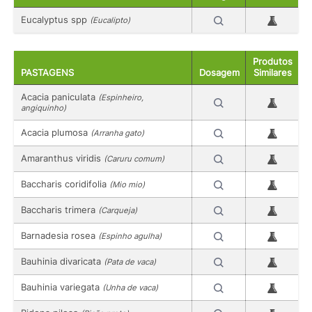
Eucalyptus spp
(Eucalipto)
Produtos
PASTAGENS
Dosagem
Similares
Acacia paniculata
(Espinheiro,
angiquinho)
Acacia plumosa
(Arranha gato)
Amaranthus viridis
(Caruru comum)
Baccharis coridifolia
(Mio mio)
Baccharis trimera
(Carqueja)
Barnadesia rosea
(Espinho agulha)
Bauhinia divaricata
(Pata de vaca)
Bauhinia variegata
(Unha de vaca)