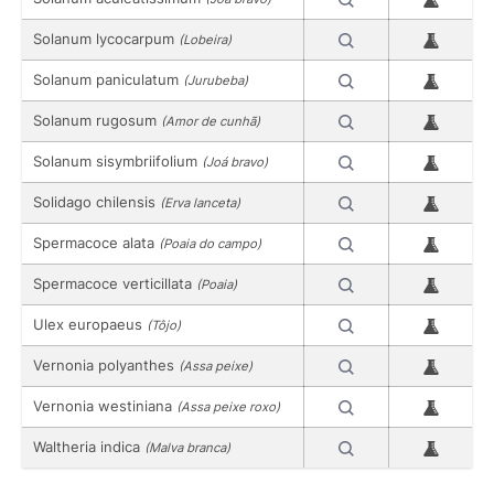
Solanum lycocarpum
(Lobeira)
Solanum paniculatum
(Jurubeba)
Solanum rugosum
(Amor de cunhã)
Solanum sisymbriifolium
(Joá bravo)
Solidago chilensis
(Erva lanceta)
Spermacoce alata
(Poaia do campo)
Spermacoce verticillata
(Poaia)
Ulex europaeus
(Tôjo)
Vernonia polyanthes
(Assa peixe)
Vernonia westiniana
(Assa peixe roxo)
Waltheria indica
(Malva branca)