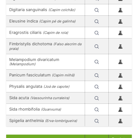
Digitaria sanguinalis
(Capim colchão)
Eleusine indica
(Capim pé de galinha)
Eragrostis ciliaris
(Capim de rola)
Fimbristylis dichotoma
(Falso alecrim da
praia)
Melampodium divaricatum
(Melampodium)
Panicum fasciculatum
(Capim milhã)
Physalis angulata
(Joá de capote)
Sida acuta
(Vassourinha curraleira)
Sida rhombifolia
(Guanxuma)
Spigelia anthelmia
(Erva-lombrigueira)