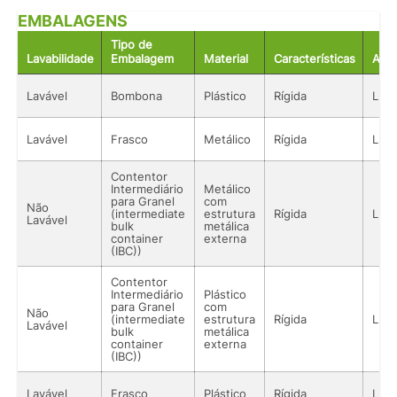
EMBALAGENS
Tipo de
Lavabilidade
Embalagem
Material
Características
Aco
Lavável
Bombona
Plástico
Rígida
Líqu
Lavável
Frasco
Metálico
Rígida
Líqu
Contentor
Intermediário
Metálico
para Granel
com
Não
(intermediate
estrutura
Rígida
Líqu
Lavável
bulk
metálica
container
externa
(IBC))
Contentor
Intermediário
Plástico
para Granel
com
Não
(intermediate
estrutura
Rígida
Líqu
Lavável
bulk
metálica
container
externa
(IBC))
Lavável
Frasco
Plástico
Rígida
Líqu