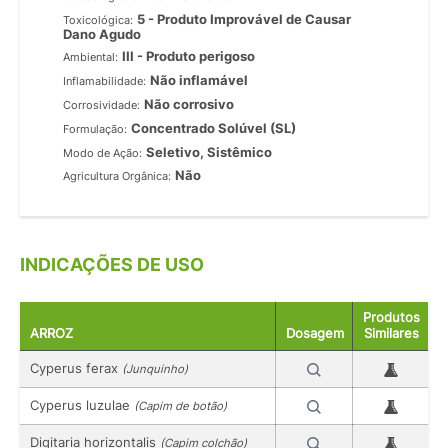
5 - Produto Improvável de Causar
Toxicológica:
Dano Agudo
III - Produto perigoso
Ambiental:
Não inflamável
Inflamabilidade:
Não corrosivo
Corrosividade:
Concentrado Solúvel (SL)
Formulação:
Seletivo, Sistêmico
Modo de Ação:
Não
Agricultura Orgânica:
INDICAÇÕES DE USO
Produtos
ARROZ
Dosagem
Similares
Cyperus ferax
(Junquinho)
Cyperus luzulae
(Capim de botão)
Digitaria horizontalis
(Capim colchão)