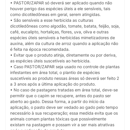
• PASTOR/ZAPAR só deverá ser aplicado quando não
houver perigo das espécies úteis a ele sensíveis, tais
como dicotiledôneas em geral, serem atingidas.
• São sensíveis a esse herbicida as culturas
dicotiledôneas como algodão, tomate, batata, feijão, soja,
café, eucalipto, hortaliças, flores, uva, oliva e outras
espécies úteis sensíveis a herbicidas mimetizadores de
auxina, além da cultura de arroz quando a aplicação não
é feita na época recomendada.
• Evitar que o produto atinja, diretamente ou por deriva,
as espécies úteis suscetíveis ao herbicida.
• Caso PASTOR/ZAPAR seja usado no controle de plantas
infestantes em área total, o plantio de espécies
suscetíveis ao produto nessas áreas só deverá ser feito 2
a 3 anos após a última aplicação do produto.
• No caso de pastagens tratadas em área total, deve-se
permitir que o capim se recupere, antes do pasto ser
aberto ao gado. Dessa forma, a partir do início da
aplicação, o pasto deve ser vedado ao gado pelo tempo
necessário à sua recuperação; essa medida evita que os
animais comam plantas tóxicas que possivelmente
existam na pastagem e possam vir a ser mais atrativas