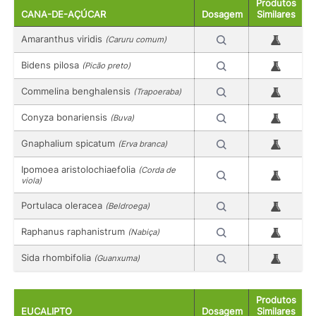
Produtos
CANA-DE-AÇÚCAR
Dosagem
Similares
Amaranthus viridis
(Caruru comum)
Bidens pilosa
(Picão preto)
Commelina benghalensis
(Trapoeraba)
Conyza bonariensis
(Buva)
Gnaphalium spicatum
(Erva branca)
Ipomoea aristolochiaefolia
(Corda de
viola)
Portulaca oleracea
(Beldroega)
Raphanus raphanistrum
(Nabiça)
Sida rhombifolia
(Guanxuma)
Produtos
EUCALIPTO
Dosagem
Similares