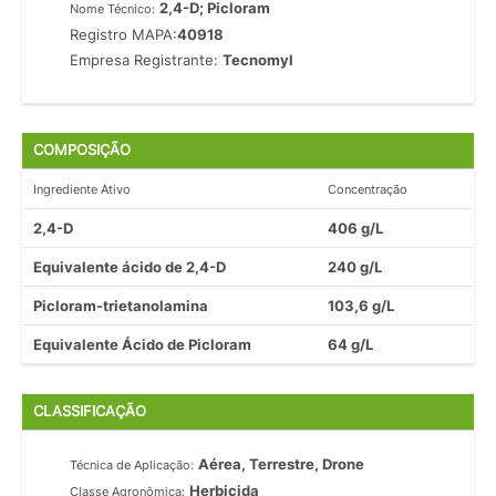
2,4-D; Picloram
Nome Técnico:
Registro MAPA:
40918
Empresa Registrante:
Tecnomyl
COMPOSIÇÃO
Ingrediente Ativo
Concentração
2,4-D
406 g/L
Equivalente ácido de 2,4-D
240 g/L
Picloram-trietanolamina
103,6 g/L
Equivalente Ácido de Picloram
64 g/L
CLASSIFICAÇÃO
Aérea, Terrestre, Drone
Técnica de Aplicação:
Herbicida
Classe Agronômica: