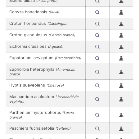
Bidens pilosa
(Picão preto)
Conyza bonariensis
(Buva)
Croton floribundus
(Capixingui)
Croton glandulosus
(Gervão branco)
Eichornia crassipes
(Aguapé)
Eupatorium laevigatum
(Cambarazinho)
Euphorbia heterophylla
(Amendoim
bravo)
Hyptis suaveolens
(Cheirosa)
Machaerium aculeatum
(Jacarandá de
espinho)
Parthenium hysterophorus
(Losna
branca)
Peschiera fuchsiaefolia
(Leiteiro)