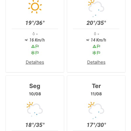
19°/36°
20°/35°
-
-
16 Km/h
14 Km/h
Detalhes
Detalhes
Seg
Ter
10/08
11/08
18°/35°
17°/30°