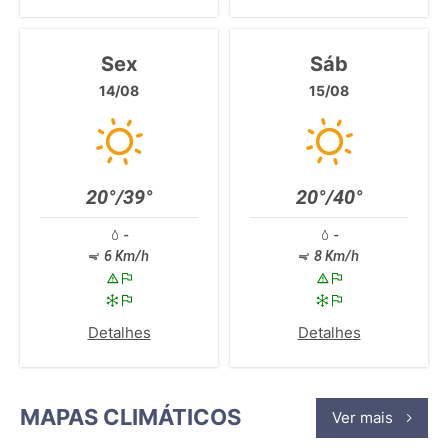
Sex
Sáb
14/08
15/08
20°/39°
20°/40°
-
-
6 Km/h
8 Km/h
Detalhes
Detalhes
MAPAS CLIMÁTICOS
Ver mais