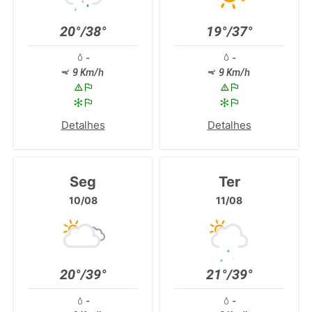
20°/38°
19°/37°
-
-
9 Km/h
9 Km/h
Detalhes
Detalhes
Seg
Ter
10/08
11/08
20°/39°
21°/39°
-
-