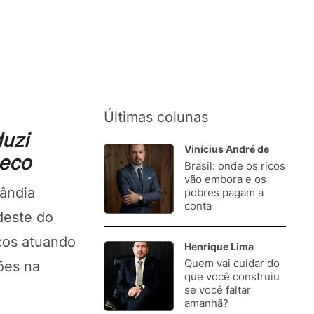
Últimas colunas
uzi
Vinícius André de
seco
Brasil: onde os ricos
1.
vão embora e os
ândia
pobres pagam a
conta
deste do
cos atuando
Henrique Lima
Quem vai cuidar do
ões na
2.
que você construiu
se você faltar
amanhã?