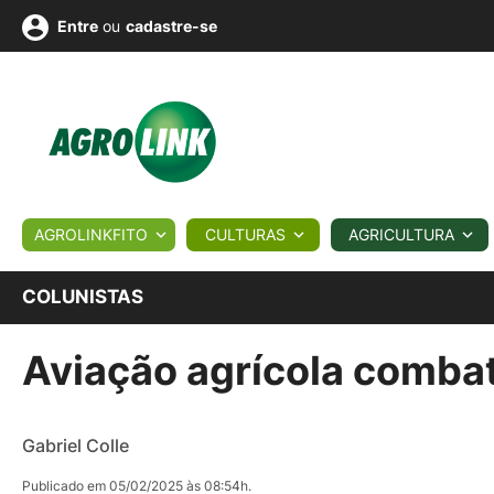
ou
cadastre-se
Entre
ULTURA
AGROLINKFITO
CULTURAS
AGRICULTURA
BIOLÓGICOS
COTAÇÕES
NOTÍCIAS
AGROTE
COLUNISTAS
Aviação agrícola combat
Fotos
os
Conversor
Colunistas
Eventos
e
Vídeos
Gabriel Colle
Publicado em 05/02/2025 às 08:54h.