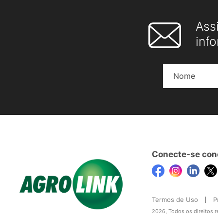
Ass
inf
Conecte-se con
Termos de Uso
P
2026, Todos os direitos 