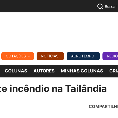
Buscar
PECUÁR
COTAÇÕES
NOTÍCIAS
AGROTEMPO
REGI
MPO
REGIONAL
COMERCIAL
AGROVIAGENS
COLUNAS
AUTORES
MINHAS COLUNAS
CRI
e incêndio na Tailândia
COMPARTILH