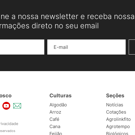
ine a nossa newsletter e receba nossas
ormações direto no seu email
Nome
E-mail
osco
Culturas
Seções
Algodão
Notícias
Arroz
Cotações
Café
Agrolinkfito
rivacidade
Cana
Agrotempo
reservados
Feijão
Biológicos