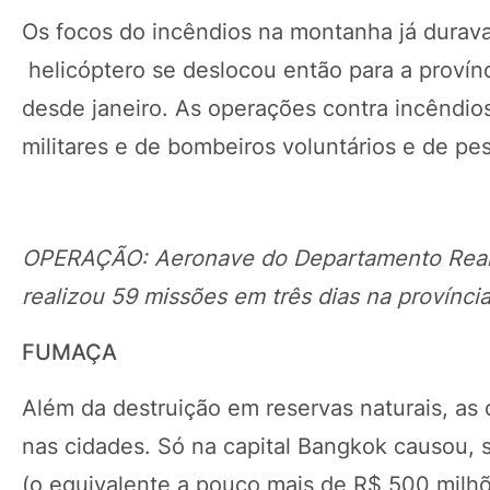
Os focos do incêndios na montanha já durav
helicóptero se deslocou então para a proví
desde janeiro. As operações contra incêndio
militares e de bombeiros voluntários e de p
OPERAÇÃO: Aeronave do Departamento Real d
realizou 59 missões em três dias na província
FUMAÇA
Além da destruição em reservas naturais, a
nas cidades. Só na capital Bangkok causou, s
(o equivalente a pouco mais de R$ 500 milh