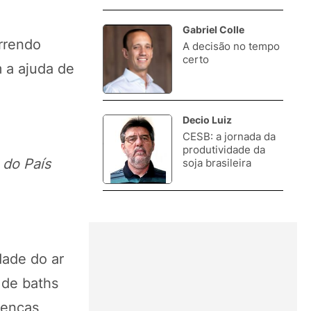
Gabriel Colle
rrendo
A decisão no tempo
3.
certo
 a ajuda de
Decio Luiz
CESB: a jornada da
4.
produtividade da
do País
soja brasileira
dade do ar
 de baths
oenças