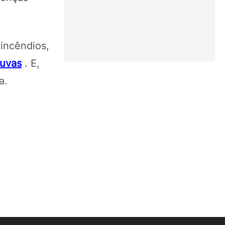
 incêndios,
huvas
. E,
a.