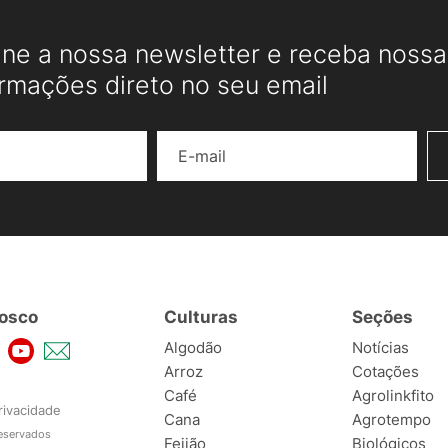
ine a nossa newsletter e receba nossas
ormações direto no seu email
Nome
E-mail
osco
Culturas
Seções
Algodão
Notícias
Arroz
Cotações
Café
Agrolinkfito
rivacidade
Cana
Agrotempo
reservados
Feijão
Biológicos