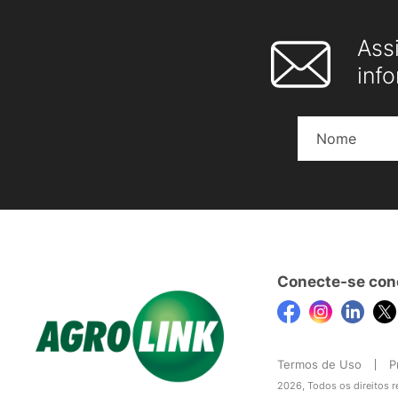
Ass
inf
Conecte-se con
Termos de Uso
P
2026, Todos os direitos 