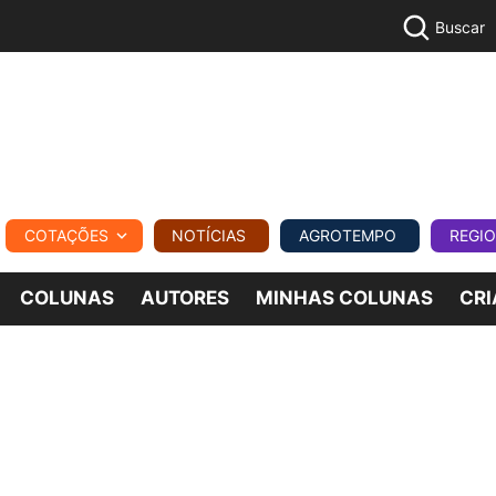
Buscar
PECUÁR
COTAÇÕES
NOTÍCIAS
AGROTEMPO
REGI
MPO
REGIONAL
COMERCIAL
AGROVIAGENS
COLUNAS
AUTORES
MINHAS COLUNAS
CRI