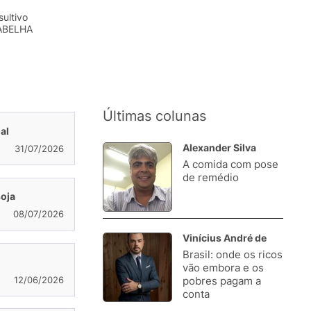
ultivo
 ABELHA
Últimas colunas
al
Alexander Silva
31/07/2026
A comida com pose
1.
de remédio
soja
08/07/2026
Vinícius André de
Brasil: onde os ricos
2.
vão embora e os
12/06/2026
pobres pagam a
conta