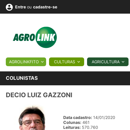
ou
cadastre-se
Entre
ULTURA
AGROLINKFITO
CULTURAS
AGRICULTURA
BIOLÓGICOS
COTAÇÕES
NOTÍCIAS
AGROTE
COLUNISTAS
DECIO LUIZ GAZZONI
Fotos
os
Conversor
Colunistas
Eventos
e
Vídeos
Data cadastro:
14/01/2020
Colunas:
461
Leituras:
570.760