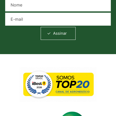
Nome
E-mail
Assinar