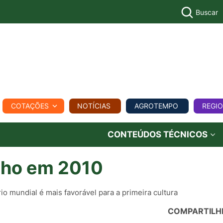
Buscar
PECUÁR
COTAÇÕES
NOTÍCIAS
AGROTEMPO
REGI
MPO
REGIONAL
COMERCIAL
AGROVIAGENS
CONTEÚDOS TÉCNICOS
ilho em 2010
io mundial é mais favorável para a primeira cultura
COMPARTILH