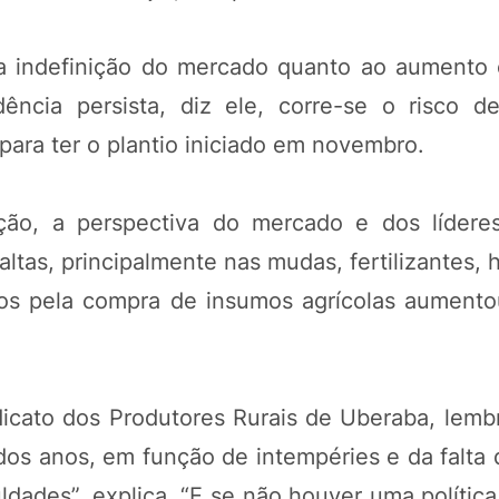
a indefinição do mercado quanto ao aumento
ncia persista, diz ele, corre-se o risco 
para ter o plantio iniciado em novembro.
ação, a perspectiva do mercado e dos lídere
altas, principalmente nas mudas, fertilizantes, h
agos pela compra de insumos agrícolas aument
POTOSÍ Fertiliz
Orgânico
icato dos Produtores Rurais de Uberaba, lemb
COMP
os anos, em função de intempéries e da falta 
ldades”, explica. “E se não houver uma polític