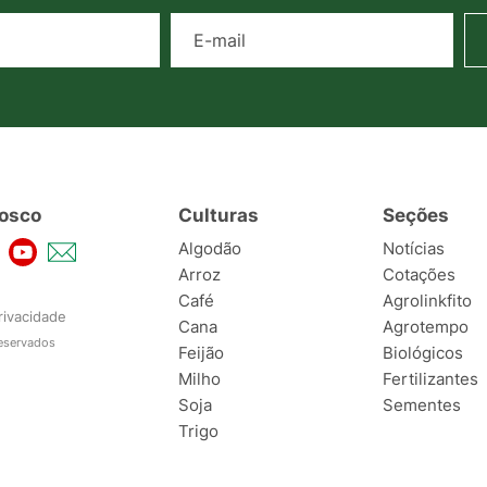
Nome
E-mail
osco
Culturas
Seções
Algodão
Notícias
Arroz
Cotações
Café
Agrolinkfito
rivacidade
Cana
Agrotempo
reservados
Feijão
Biológicos
Milho
Fertilizantes
Soja
Sementes
Trigo