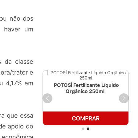
 ou não dos
de haver um
s da classe
ora/trator e
ou 4,17% em
ante Líquido
POTOSÍ Fertilizante Líquido
 1 LT
Orgânico 250ml
ra que essa
RAR
COMPRAR
de apoio do
a econômica