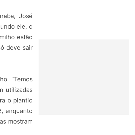
eraba, José
undo ele, o
 milho estão
ó deve sair
lho. “Temos
 utilizadas
a o plantio
42, enquanto
cas mostram