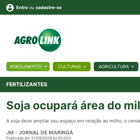
ou
cadastre-se
Entre
ULTURA
AGROLINKFITO
CULTURAS
AGRICULTURA
BIOLÓGICOS
COTAÇÕES
NOTÍCIAS
AGROTE
FERTILIZANTES
Soja ocupará área do m
Fotos
os
Conversor
Colunistas
Eventos
e
Vídeos
A soja deve ampliar seu espaço em relação ao milho, o cenár
JM - JORNAL DE MARINGÁ
Publicado em 31/08/2009 às 00:00h.