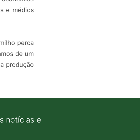
os e médios
milho perca
samos de um
 a produção
 notícias e