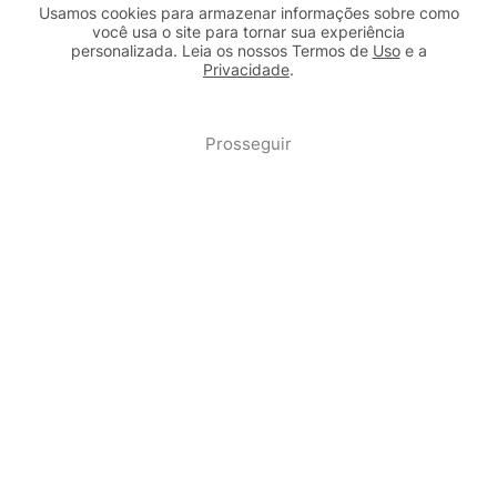
Usamos cookies para armazenar informações sobre como
você usa o site para tornar sua experiência
personalizada. Leia os nossos Termos de
Uso
e a
Privacidade
.
2b98f7e1-9590-46d7-af32-2c8a921a53c7
Prosseguir