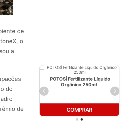
biente de
StoneX, o
sou a
cupações
ante Líquido
POTOSÍ Fertilizante Líquido
 1 LT
Orgânico 250ml
ão do
uadro
prêmio de
RAR
COMPRAR