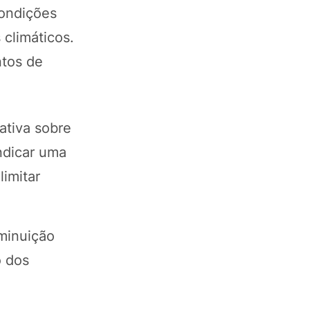
condições
climáticos.
ntos de
ativa sobre
ndicar uma
limitar
iminuição
o dos