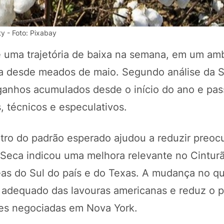
ty - Foto: Pixabay
uma trajetória de baixa na semana, em um am
da desde meados de maio. Segundo análise da 
anhos acumulados desde o início do ano e pas
, técnicos e especulativos.
ntro do padrão esperado ajudou a reduzir preo
POTOSÍ Fertiliz
Orgânico
e Seca indicou uma melhora relevante no Cintur
as do Sul do país e do Texas. A mudança no q
 adequado das lavouras americanas e reduz o 
COMP
ões negociadas em Nova York.