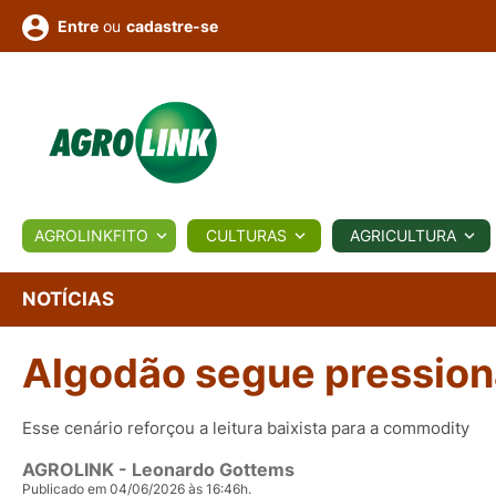
ou
cadastre-se
Entre
ULTURA
AGROLINKFITO
CULTURAS
AGRICULTURA
BIOLÓGICOS
COTAÇÕES
NOTÍCIAS
AGROTE
NOTÍCIAS
Algodão segue pressiona
Fotos
os
Conversor
Colunistas
Eventos
e
Vídeos
Esse cenário reforçou a leitura baixista para a commodity
AGROLINK
- Leonardo Gottems
Publicado em 04/06/2026 às 16:46h.