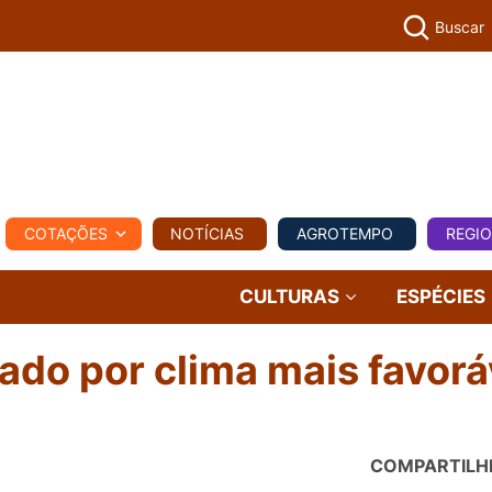
Buscar
PECUÁR
COTAÇÕES
NOTÍCIAS
AGROTEMPO
REGI
MPO
REGIONAL
COMERCIAL
AGROVIAGENS
CULTURAS
ESPÉCIES
do por clima mais favorá
COMPARTILH