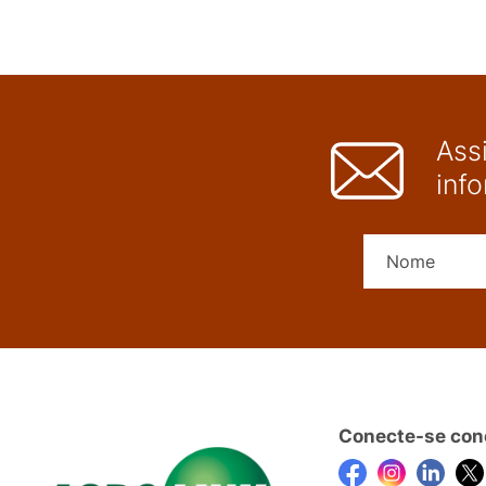
Ass
inf
Conecte-se con