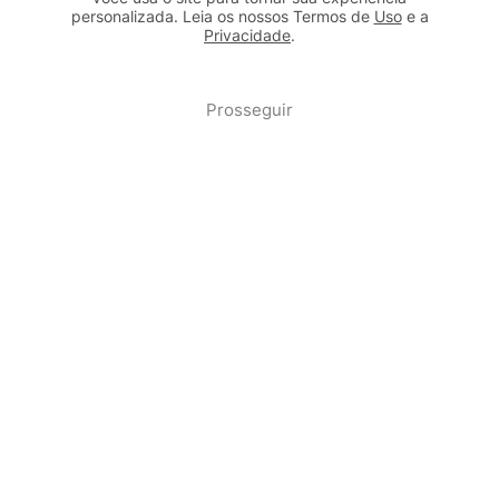
personalizada. Leia os nossos Termos de
Uso
e a
Privacidade
.
2b98f7e1-9590-46d7-af32-2c8a921a53c7
Prosseguir